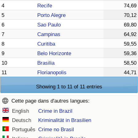
4
Recife
74,69
5
Porto Alegre
70,12
6
Sao Paulo
69,80
7
Campinas
64,92
8
Curitiba
59,55
9
Belo Horizonte
59,36
10
Brasilia
58,50
11
Florianopolis
44,71
Showing 1 to 11 of 11 entries
Cette page dans d'autres langues:
English
Crime in Brazil
Deutsch
Kriminalität in Brasilien
Português
Crime no Brasil