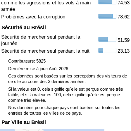
comme les agressions et les vols à main
74.53
armée
Indice de Trafic
Problèmes avec la corruption
78.62
Sécurité au Brésil
Indice de Trafic (Actuel)
Sécurité de marcher seul pendant la
51.59
journée
Indice de Trafic par Pays
Sécurité de marcher seul pendant la nuit
23.13
Contributeurs: 5825
Dernière mise à jour: Août 2026
Ces données sont basées sur les perceptions des visiteurs de
ce site au cours des 3 dernières années.
Si la valeur est 0, cela signifie qu'elle est perçue comme très
faible, et si la valeur est 100, cela signifie qu'elle est perçue
comme très élevée.
Nos données pour chaque pays sont basées sur toutes les
entrées de toutes les villes de ce pays.
Par Ville au Brésil