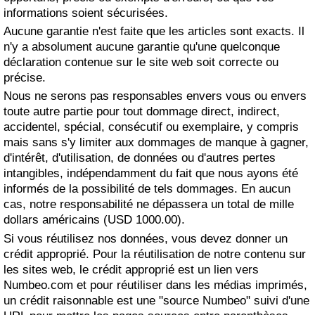
informations soient sécurisées.
Soins de santé
Aucune garantie n'est faite que les articles sont exacts. Il
n'y a absolument aucune garantie qu'une quelconque
Indice des soins de santé (Actuel)
déclaration contenue sur le site web soit correcte ou
précise.
Nous ne serons pas responsables envers vous ou envers
Indice des soins de santé
toute autre partie pour tout dommage direct, indirect,
accidentel, spécial, consécutif ou exemplaire, y compris
Indice des soins de santé par Pays
mais sans s'y limiter aux dommages de manque à gagner,
d'intérêt, d'utilisation, de données ou d'autres pertes
Pollution
intangibles, indépendamment du fait que nous ayons été
informés de la possibilité de tels dommages. En aucun
Indice de Pollution (Actuel)
cas, notre responsabilité ne dépassera un total de mille
dollars américains (USD 1000.00).
Si vous réutilisez nos données, vous devez donner un
Indice de pollution
crédit approprié. Pour la réutilisation de notre contenu sur
les sites web, le crédit approprié est un lien vers
Indice de Pollution par Pays
Numbeo.com et pour réutiliser dans les médias imprimés,
un crédit raisonnable est une "source Numbeo" suivi d'une
Trafic