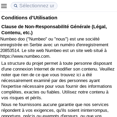
Conditions d'Utilisation
Coût de la vie
Prix de l'immobilier
Qualité de Vie
Clause de Non-Responsabilité Générale (Légal,
Contenu, etc.)
Indice du Coût de la Vie (Actuel)
Indice des Prix de l'immobilier (Actuel)
Indice de Qualité de Vie
Numbeo doo ("Numbeo" ou "nous") est une société
enregistrée en Serbie avec un numéro d'enregistrement
Indice du Coût de la Vie
Indice des Prix de l'immobilier
Indice de Qualité de Vie (Actuel)
20853514. Le site web Numbeo est un site web situé à
https://www.numbeo.com.
Indice du coût de la vie par pays
Indice des Prix de l'immobilier par Pays
Indice de qualité de vie par pays
La structure du projet permet à toute personne disposant
d'une connexion Internet de modifier son contenu. Veuillez
à Akaba
Criminalité
noter que rien de ce que vous trouvez ici a été
nécessairement examiné par des personnes ayant
l'expertise nécessaire pour vous fournir des informations
Indice de Criminalité (Actuel)
complètes, exactes ou fiables. Utilisez notre contenu à
vos risques et périls.
Indice de Criminalité
Nous ne fournissons aucune garantie que nos services
répondent à vos exigences, qu'ils soient ininterrompus,
Indice de criminalité par pays
opportuns, précis ou exempts d'erreurs, ou que vos