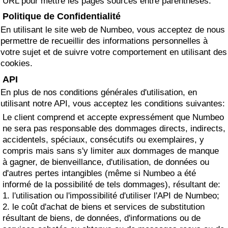
URL pour mettre les pages sources entre parenthèses.
Politique de Confidentialité
Indice de Trafic
En utilisant le site web de Numbeo, vous acceptez de nous
permettre de recueillir des informations personnelles à
Indice de Trafic (Actuel)
votre sujet et de suivre votre comportement en utilisant des
cookies.
Indice de Trafic par Pays
API
En plus de nos conditions générales d'utilisation, en
utilisant notre API, vous acceptez les conditions suivantes:
Le client comprend et accepte expressément que Numbeo
ne sera pas responsable des dommages directs, indirects,
accidentels, spéciaux, consécutifs ou exemplaires, y
compris mais sans s'y limiter aux dommages de manque
à gagner, de bienveillance, d'utilisation, de données ou
d'autres pertes intangibles (même si Numbeo a été
informé de la possibilité de tels dommages), résultant de:
1. l'utilisation ou l'impossibilité d'utiliser l'API de Numbeo;
2. le coût d'achat de biens et services de substitution
résultant de biens, de données, d'informations ou de