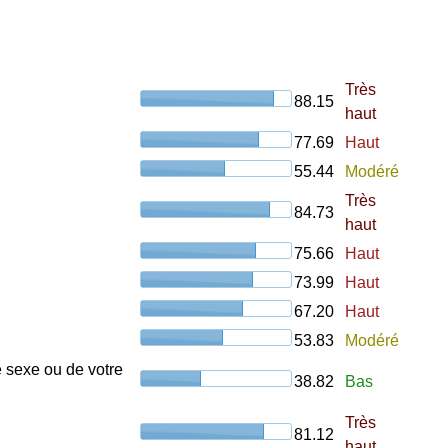
Très
88.15
haut
77.69
Haut
55.44
Modéré
Très
84.73
haut
75.66
Haut
73.99
Haut
67.20
Haut
53.83
Modéré
e sexe ou de votre
38.82
Bas
Très
81.12
haut