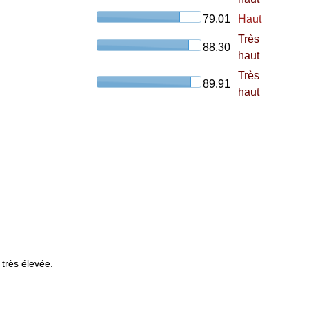
79.01
Haut
Très
88.30
haut
Très
89.91
haut
 très élevée.