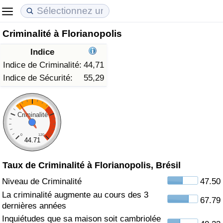
Criminalité à Florianopolis
Coût de la vie
Prix de l'immobilier
Qualité de Vie
Indice
Indice du Coût de la Vie (Actuel)
Indice des Prix de l'immobilier (Actuel)
Indice de Qualité de Vie
Indice de Criminalité:
44,71
Indice de Sécurité:
55,29
Indice du Coût de la Vie
Indice des Prix de l'immobilier
Indice de Qualité de Vie (Actuel)
Indice du coût de la vie par pays
Indice des Prix de l'immobilier par Pays
Indice de qualité de vie par pays
Criminalité
0
120
à Akaba
Criminalité
44.71
Taux de Criminalité à Florianopolis, Brésil
Indice de Criminalité (Actuel)
Niveau de Criminalité
47.50
Indice de Criminalité
La criminalité augmente au cours des 3
67.79
dernières années
Indice de criminalité par pays
Inquiétudes que sa maison soit cambriolée