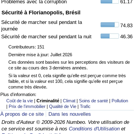
Problèmes avec la corruption
61.17
Sécurité à Florianopolis, Brésil
Indice de Trafic
Sécurité de marcher seul pendant la
74.83
journée
Indice de Trafic (Actuel)
Sécurité de marcher seul pendant la nuit
46.36
Indice de Trafic par Pays
Contributeurs: 151
Dernière mise à jour: Juillet 2026
Ces données sont basées sur les perceptions des visiteurs de
ce site au cours des 3 dernières années.
Si la valeur est 0, cela signifie qu'elle est perçue comme très
faible, et si la valeur est 100, cela signifie qu'elle est perçue
comme très élevée.
Plus d'information:
Coût de la vie
|
Criminalité
|
Climat
|
Soins de santé
|
Pollution
|
Prix de l'immobilier
|
Qualité de Vie
|
Trafic
À propos de ce site
Dans les nouvelles
Droits d'Auteur © 2009-2026 Numbeo. Votre utilisation de
ce service est soumise à nos
Conditions d'Utilisation
et