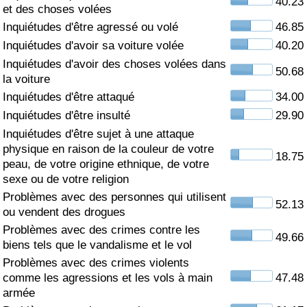
40.23
et des choses volées
Soins de santé
Inquiétudes d'être agressé ou volé
46.85
Inquiétudes d'avoir sa voiture volée
40.20
Indice des soins de santé (Actuel)
Inquiétudes d'avoir des choses volées dans
50.68
la voiture
Indice des soins de santé
Inquiétudes d'être attaqué
34.00
Inquiétudes d'être insulté
29.90
Indice des soins de santé par Pays
Inquiétudes d'être sujet à une attaque
physique en raison de la couleur de votre
18.75
peau, de votre origine ethnique, de votre
Pollution
sexe ou de votre religion
Problèmes avec des personnes qui utilisent
Indice de Pollution (Actuel)
52.13
ou vendent des drogues
Problèmes avec des crimes contre les
Indice de pollution
49.66
biens tels que le vandalisme et le vol
Problèmes avec des crimes violents
Indice de Pollution par Pays
comme les agressions et les vols à main
47.48
armée
Trafic