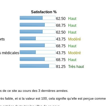
Satisfaction %
62.50
Haut
68.75
Haut
62.50
Haut
rts
43.75
Modéré
68.75
Haut
ons médicales
43.75
Modéré
68.75
Haut
81.25
Très haut
s de ce site au cours des 3 dernières années.
rès faible, et si la valeur est 100, cela signifie qu'elle est perçue comme