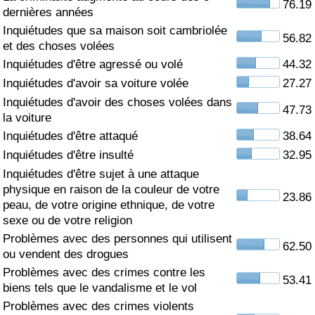
76.19
dernières années
Soins de santé
Inquiétudes que sa maison soit cambriolée
56.82
et des choses volées
Indice des soins de santé (Actuel)
Inquiétudes d'être agressé ou volé
44.32
Inquiétudes d'avoir sa voiture volée
27.27
Indice des soins de santé
Inquiétudes d'avoir des choses volées dans
47.73
la voiture
Indice des soins de santé par Pays
Inquiétudes d'être attaqué
38.64
Inquiétudes d'être insulté
32.95
Pollution
Inquiétudes d'être sujet à une attaque
physique en raison de la couleur de votre
23.86
Indice de Pollution (Actuel)
peau, de votre origine ethnique, de votre
sexe ou de votre religion
Problèmes avec des personnes qui utilisent
Indice de pollution
62.50
ou vendent des drogues
Problèmes avec des crimes contre les
Indice de Pollution par Pays
53.41
biens tels que le vandalisme et le vol
Problèmes avec des crimes violents
Trafic