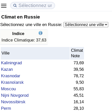
Climat en Russie
Coût de la vie
Prix de l'immobilier
Qualité de Vie
Sélectionnez une ville en Russie:
Indice du Coût de la Vie (Actuel)
Indice des Prix de l'immobilier (Actuel)
Indice de Qualité de Vie
Indice
Indice Climatique:
37,63
Indice du Coût de la Vie
Indice des Prix de l'immobilier
Indice de Qualité de Vie (Actuel)
Climat
Ville
Note
Indice du coût de la vie par pays
Indice des Prix de l'immobilier par Pays
Indice de qualité de vie par pays
Kaliningrad
73,69
Kazan
39,56
à Akaba
Criminalité
Krasnodar
78,72
Krasnoïarsk
9,50
Indice de Criminalité (Actuel)
Moscou
55,83
Indice de Criminalité
Nijni Novgorod
45,51
Novossibirsk
16,14
Indice de criminalité par pays
Perm
28,10