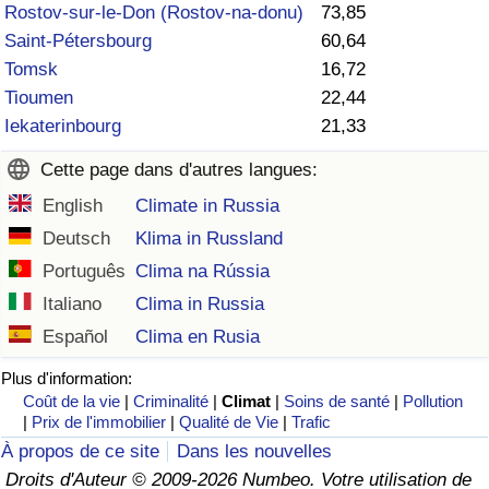
Rostov-sur-le-Don (Rostov-na-donu)
73,85
Soins de santé
Saint-Pétersbourg
60,64
Tomsk
16,72
Indice des soins de santé (Actuel)
Tioumen
22,44
Iekaterinbourg
21,33
Indice des soins de santé
Cette page dans d'autres langues:
Indice des soins de santé par Pays
English
Climate in Russia
Deutsch
Klima in Russland
Pollution
Português
Clima na Rússia
Italiano
Clima in Russia
Indice de Pollution (Actuel)
Español
Clima en Rusia
Indice de pollution
Plus d'information:
Coût de la vie
|
Criminalité
|
Climat
|
Soins de santé
|
Pollution
|
Prix de l'immobilier
|
Qualité de Vie
|
Trafic
Indice de Pollution par Pays
À propos de ce site
Dans les nouvelles
Droits d'Auteur © 2009-2026 Numbeo. Votre utilisation de
Trafic