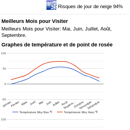
Risques de jour de neige 94%
Meilleurs Mois pour Visiter
Meilleurs Mois pour Visiter: Mai, Juin, Juillet, Août,
Septembre.
Graphes de température et de point de rosée
100
50
0
-50
Janvier
Février
Mars
Avril
Mai
Juin
Juillet
Août
Septem…
Octobre
Novembre
Décembre
Température Moy Bas ℉
Température Moy Haut ℉
100