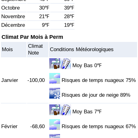
Octobre
30℉
39℉
Soins de santé
Novembre
21℉
28℉
Décembre
9℉
19℉
Indice des soins de santé (Actuel)
Climat Par Mois à Perm
Indice des soins de santé
Climat
Mois
Conditions Météorologiques
Note
Indice des soins de santé par Pays
Moy Bas 0℉
Pollution
Janvier
-100,00
Risques de temps nuageux 75%
Indice de Pollution (Actuel)
Risques de jour de neige 89%
Indice de pollution
Moy Bas 7℉
Indice de Pollution par Pays
Février
-68,60
Risques de temps nuageux 67%
Trafic