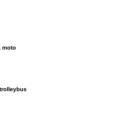
la moto
trolleybus