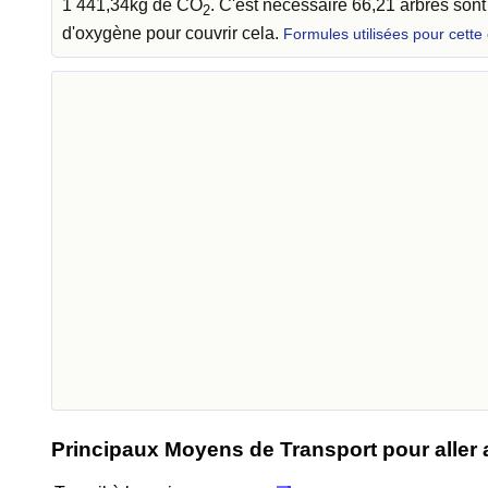
1 441,34kg de CO
. C'est nécessaire 66,21 arbres son
2
d'oxygène pour couvrir cela.
Formules utilisées pour cette
Principaux Moyens de Transport pour aller au