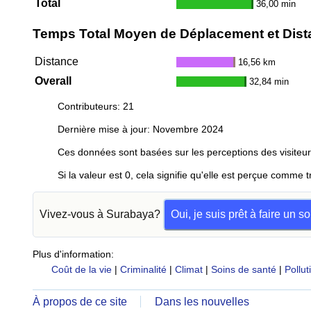
Total
36,00 min
Temps Total Moyen de Déplacement et Distan
Distance
16,56 km
Overall
32,84 min
Contributeurs: 21
Dernière mise à jour: Novembre 2024
Ces données sont basées sur les perceptions des visiteur
Si la valeur est 0, cela signifie qu'elle est perçue comme t
Vivez-vous à Surabaya?
Oui, je suis prêt à faire un 
Plus d'information:
Coût de la vie
|
Criminalité
|
Climat
|
Soins de santé
|
Pollut
À propos de ce site
Dans les nouvelles