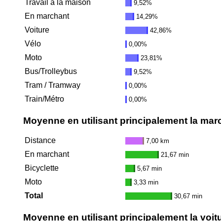
Travail à la maison
9,52%
En marchant
14,29%
Voiture
42,86%
Vélo
0,00%
Moto
23,81%
Bus/Trolleybus
9,52%
Tram / Tramway
0,00%
Train/Métro
0,00%
Moyenne en utilisant principalement la mar
Distance
7,00 km
En marchant
21,67 min
Bicyclette
5,67 min
Moto
3,33 min
Total
30,67 min
Moyenne en utilisant principalement la voit