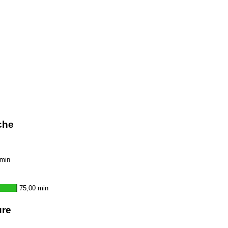
che
 min
75,00 min
ure