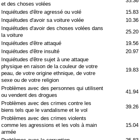
35.36
et des choses volées
Soins de santé
Inquiétudes d'être agressé ou volé
15.83
Inquiétudes d'avoir sa voiture volée
10.36
Indice des soins de santé (Actuel)
Inquiétudes d'avoir des choses volées dans
25.20
la voiture
Indice des soins de santé
Inquiétudes d'être attaqué
19.56
Inquiétudes d'être insulté
20.97
Indice des soins de santé par Pays
Inquiétudes d'être sujet à une attaque
physique en raison de la couleur de votre
19.83
peau, de votre origine ethnique, de votre
Pollution
sexe ou de votre religion
Problèmes avec des personnes qui utilisent
Indice de Pollution (Actuel)
41.94
ou vendent des drogues
Problèmes avec des crimes contre les
39.26
Indice de pollution
biens tels que le vandalisme et le vol
Problèmes avec des crimes violents
Indice de Pollution par Pays
comme les agressions et les vols à main
15.04
armée
Trafic