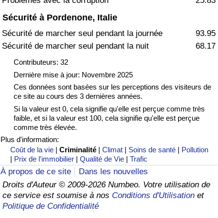
Problèmes avec la corruption
25.83
Sécurité à Pordenone, Italie
Indice de Trafic
Sécurité de marcher seul pendant la journée
93.95
Sécurité de marcher seul pendant la nuit
68.17
Indice de Trafic (Actuel)
Contributeurs: 32
Indice de Trafic par Pays
Dernière mise à jour: Novembre 2025
Ces données sont basées sur les perceptions des visiteurs de
ce site au cours des 3 dernières années.
Si la valeur est 0, cela signifie qu'elle est perçue comme très
faible, et si la valeur est 100, cela signifie qu'elle est perçue
comme très élevée.
Plus d'information:
Coût de la vie
|
Criminalité
|
Climat
|
Soins de santé
|
Pollution
|
Prix de l'immobilier
|
Qualité de Vie
|
Trafic
À propos de ce site
Dans les nouvelles
Droits d'Auteur © 2009-2026 Numbeo. Votre utilisation de
ce service est soumise à nos
Conditions d'Utilisation
et
Politique de Confidentialité