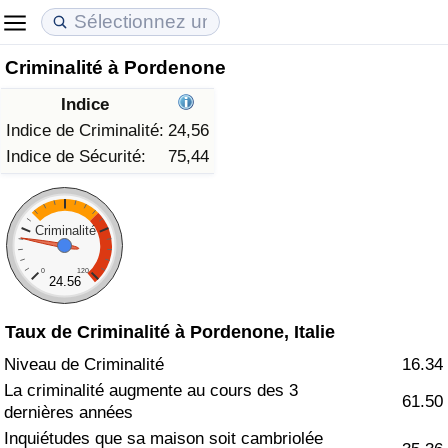
Criminalité à Pordenone
Coût de la vie
Prix de l'immobilier
Qualité de Vie
Indice
Indice du Coût de la Vie (Actuel)
Indice des Prix de l'immobilier (Actuel)
Indice de Qualité de Vie
Indice de Criminalité:
24,56
Indice de Sécurité:
75,44
Indice du Coût de la Vie
Indice des Prix de l'immobilier
Indice de Qualité de Vie (Actuel)
Indice du coût de la vie par pays
Indice des Prix de l'immobilier par Pays
Indice de qualité de vie par pays
Criminalité
0
120
à Akaba
Criminalité
24.56
Taux de Criminalité à Pordenone, Italie
Indice de Criminalité (Actuel)
Niveau de Criminalité
16.34
Indice de Criminalité
La criminalité augmente au cours des 3
61.50
dernières années
Indice de criminalité par pays
Inquiétudes que sa maison soit cambriolée