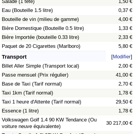
Salade (1 tête)
1,50 €
Eau (Bouteille 1.5 litre)
0,37 €
Indice de Trafic
Bouteille de vin (milieu de gamme)
4,00 €
Bière Domestique (Bouteille 0.5 litre)
1,33 €
Indice de Trafic (Actuel)
Bière Importée (bouteille 0.33 litre)
2,33 €
Indice de Trafic par Pays
Paquet de 20 Cigarettes (Marlboro)
5,80 €
Transport
[
Modifier
]
Billet Aller Simple (Transport local)
2,00 €
Passe mensuel (Prix régulier)
41,00 €
Base de Taxi (Tarif normal)
2,70 €
Taxi 1km (Tarif normal)
1,78 €
Taxi 1 heure d'Attente (Tarif normal)
29,50 €
Essence (1 litre)
1,78 €
Volkswagen Golf 1.4 90 KW Tendance (Ou
30 217,00 €
voiture neuve équivalente)