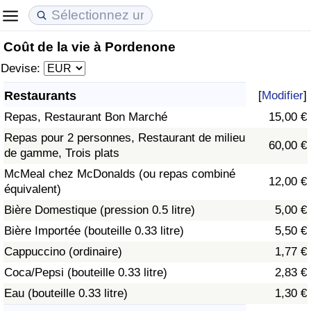
Coût de la vie à Pordenone
Coût de la vie
Prix de l'immobilier
Qualité de Vie
Devise:
Indice du Coût de la Vie (Actuel)
Indice des Prix de l'immobilier (Actuel)
Indice de Qualité de Vie
Restaurants
[
Modifier
]
Repas, Restaurant Bon Marché
15,00 €
Indice du Coût de la Vie
Indice des Prix de l'immobilier
Indice de Qualité de Vie (Actuel)
Repas pour 2 personnes, Restaurant de milieu
60,00 €
de gamme, Trois plats
Indice du coût de la vie par pays
Indice des Prix de l'immobilier par Pays
Indice de qualité de vie par pays
McMeal chez McDonalds (ou repas combiné
12,00 €
équivalent)
à Akaba
Criminalité
Bière Domestique (pression 0.5 litre)
5,00 €
Indice de Criminalité (Actuel)
Bière Importée (bouteille 0.33 litre)
5,50 €
Cappuccino (ordinaire)
1,77 €
Indice de Criminalité
Coca/Pepsi (bouteille 0.33 litre)
2,83 €
Eau (bouteille 0.33 litre)
1,30 €
Indice de criminalité par pays