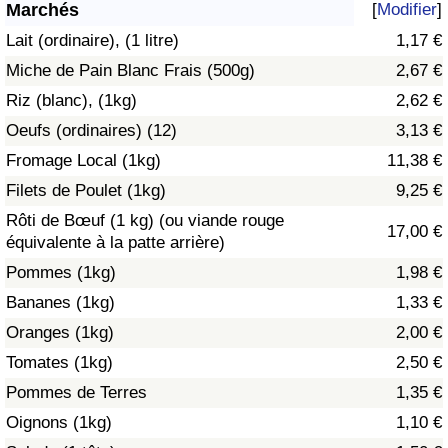
Marchés
[
Modifier
]
Soins de santé
Lait (ordinaire), (1 litre)
1,17 €
Miche de Pain Blanc Frais (500g)
2,67 €
Indice des soins de santé (Actuel)
Riz (blanc), (1kg)
2,62 €
Oeufs (ordinaires) (12)
3,13 €
Indice des soins de santé
Fromage Local (1kg)
11,38 €
Indice des soins de santé par Pays
Filets de Poulet (1kg)
9,25 €
Rôti de Bœuf (1 kg) (ou viande rouge
17,00 €
Pollution
équivalente à la patte arrière)
Pommes (1kg)
1,98 €
Indice de Pollution (Actuel)
Bananes (1kg)
1,33 €
Oranges (1kg)
2,00 €
Indice de pollution
Tomates (1kg)
2,50 €
Indice de Pollution par Pays
Pommes de Terres
1,35 €
Oignons (1kg)
1,10 €
Trafic