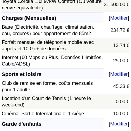
Toyota Corolla 1.6l 97kW Comfort (Ou voiture
31 500,00 €
neuve équivalente)
Charges (Mensuelles)
[
Modifier
]
Base (Électricité, chauffage, climatisation,
234,72 €
eau, ordures) pour appartement de 85m2
Forfait mensuel de téléphonie mobile avec
13,74 €
appels et 10 Go+ de données
Internet (60 Mbps ou Plus, Données Illimitées,
25,00 €
Cable/ADSL)
Sports et loisirs
[
Modifier
]
Club de remise en forme, coûts mensuels
45,33 €
pour 1 adulte
Location d'un Court de Tennis (1 heure le
0,00 €
week-end)
Cinéma, Sortie Internationale, 1 siège
10,00 €
Garde d'enfants
[
Modifier
]