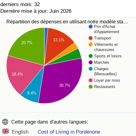
derniers mois: 32
Dernière mise à jour: Juin 2026
Répartition des dépenses en utilisant notre modèle sta…
Prix d'Achat
d'Appartement
Transport
13.1%
20.7%
Vêtements et
chaussures
Sports et loisirs
Marchés
Charges
(Mensuelles)
18.4%
Loyer par mois
30.7%
Restaurants
8.4%
Cette page dans d'autres langues:
English
Cost of Living in Pordenone