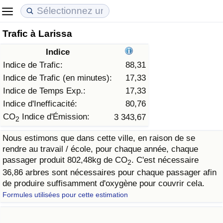
Trafic à Larissa
Coût de la vie
Prix de l'immobilier
Qualité de Vie
Indice
Indice du Coût de la Vie (Actuel)
Indice des Prix de l'immobilier (Actuel)
Indice de Qualité de Vie
Indice de Trafic:
88,31
Indice de Trafic (en minutes):
17,33
Indice du Coût de la Vie
Indice des Prix de l'immobilier
Indice de Qualité de Vie (Actuel)
Indice de Temps Exp.:
17,33
Indice d'Inefficacité:
80,76
Indice du coût de la vie par pays
Indice des Prix de l'immobilier par Pays
Indice de qualité de vie par pays
CO
Indice d'Émission:
3 343,67
2
Nous estimons que dans cette ville, en raison de se
à Akaba
Criminalité
rendre au travail / école, pour chaque année, chaque
passager produit 802,48kg de CO
. C'est nécessaire
2
Indice de Criminalité (Actuel)
36,86 arbres sont nécessaires pour chaque passager afin
de produire suffisamment d'oxygène pour couvrir cela.
Indice de Criminalité
Formules utilisées pour cette estimation
Indice de criminalité par pays