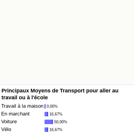
Soins de santé
Indice des soins de santé (Actuel)
Indice des soins de santé
Indice des soins de santé par Pays
Pollution
Indice de Pollution (Actuel)
Principaux Moyens de Transport pour aller au
travail ou à l'école
Indice de pollution
Travail à la maison
0,00%
En marchant
16,67%
Indice de Pollution par Pays
Voiture
50,00%
Vélo
16,67%
Trafic