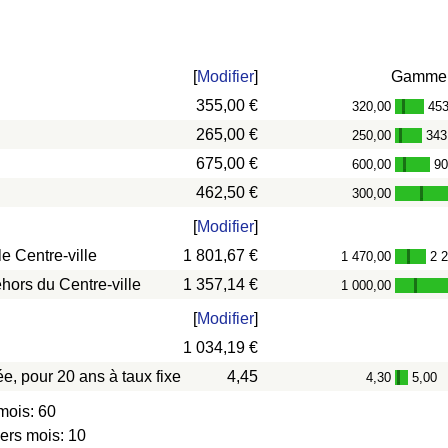
[
Modifier
]
Gamme
355,00 €
320,00
453
-
265,00 €
250,00
343
-
675,00 €
600,00
90
-
462,50 €
300,00
-
[
Modifier
]
e Centre-ville
1 801,67 €
1 470,00
2 
-
hors du Centre-ville
1 357,14 €
1 000,00
-
[
Modifier
]
1 034,19 €
e, pour 20 ans à taux fixe
4,45
4,30
5,00
-
mois: 60
iers mois: 10