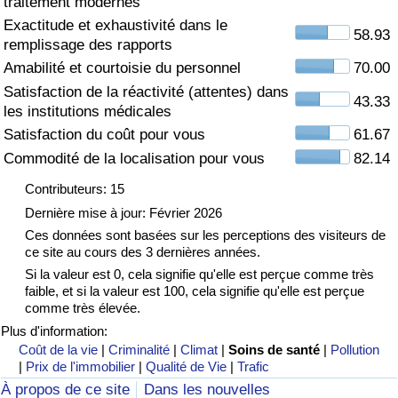
traitement modernes
Exactitude et exhaustivité dans le
Soins de santé
58.93
remplissage des rapports
Amabilité et courtoisie du personnel
70.00
Indice des soins de santé (Actuel)
Satisfaction de la réactivité (attentes) dans
43.33
les institutions médicales
Indice des soins de santé
Satisfaction du coût pour vous
61.67
Commodité de la localisation pour vous
82.14
Indice des soins de santé par Pays
Contributeurs: 15
Pollution
Dernière mise à jour: Février 2026
Ces données sont basées sur les perceptions des visiteurs de
ce site au cours des 3 dernières années.
Indice de Pollution (Actuel)
Si la valeur est 0, cela signifie qu'elle est perçue comme très
faible, et si la valeur est 100, cela signifie qu'elle est perçue
Indice de pollution
comme très élevée.
Plus d'information:
Indice de Pollution par Pays
Coût de la vie
|
Criminalité
|
Climat
|
Soins de santé
|
Pollution
|
Prix de l'immobilier
|
Qualité de Vie
|
Trafic
À propos de ce site
Dans les nouvelles
Trafic