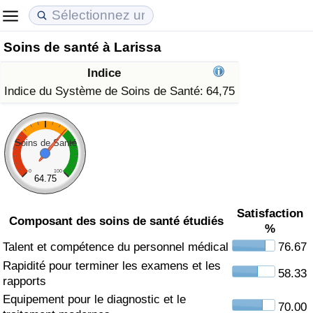
Soins de santé à Larissa
Coût de la vie
Prix de l'immobilier
Qualité de Vie
Indice
Indice du Coût de la Vie (Actuel)
Indice des Prix de l'immobilier (Actuel)
Indice de Qualité de Vie
Indice du Système de Soins de Santé:
64,75
Indice du Coût de la Vie
Indice des Prix de l'immobilier
Indice de Qualité de Vie (Actuel)
Soins de Santé
Indice du coût de la vie par pays
Indice des Prix de l'immobilier par Pays
Indice de qualité de vie par pays
0
100
64.75
à Akaba
Criminalité
Satisfaction
Composant des soins de santé étudiés
%
Indice de Criminalité (Actuel)
Talent et compétence du personnel médical
76.67
Rapidité pour terminer les examens et les
Indice de Criminalité
58.33
rapports
Equipement pour le diagnostic et le
Indice de criminalité par pays
70.00