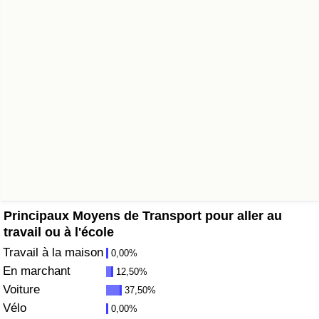
Soins de santé
Indice des soins de santé (Actuel)
Indice des soins de santé
Indice des soins de santé par Pays
Pollution
Indice de Pollution (Actuel)
Principaux Moyens de Transport pour aller au
travail ou à l'école
Indice de pollution
Travail à la maison
0,00%
En marchant
12,50%
Indice de Pollution par Pays
Voiture
37,50%
Vélo
0,00%
Trafic