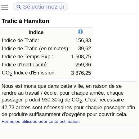
Trafic à Hamilton
Coût de la vie
Prix de l'immobilier
Qualité de Vie
Indice
Indice du Coût de la Vie (Actuel)
Indice des Prix de l'immobilier (Actuel)
Indice de Qualité de Vie
Indice de Trafic:
156,83
Indice de Trafic (en minutes):
39,62
Indice du Coût de la Vie
Indice des Prix de l'immobilier
Indice de Qualité de Vie (Actuel)
Indice de Temps Exp.:
1 508,75
Indice d'Inefficacité:
259,36
Indice du coût de la vie par pays
Indice des Prix de l'immobilier par Pays
Indice de qualité de vie par pays
CO
Indice d'Émission:
3 876,25
2
Nous estimons que dans cette ville, en raison de se
à Akaba
Criminalité
rendre au travail / école, pour chaque année, chaque
passager produit 930,30kg de CO
. C'est nécessaire
2
Indice de Criminalité (Actuel)
42,73 arbres sont nécessaires pour chaque passager afin
de produire suffisamment d'oxygène pour couvrir cela.
Indice de Criminalité
Formules utilisées pour cette estimation
Indice de criminalité par pays