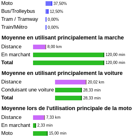
Moto
37,50%
Bus/Trolleybus
12,50%
Indice de Trafic
Tram / Tramway
0,00%
Train/Métro
0,00%
Indice de Trafic (Actuel)
Moyenne en utilisant principalement la marche
Indice de Trafic par Pays
Distance
8,00 km
En marchant
120,00 min
Total
120,00 min
Moyenne en utilisant principalement la voiture
Distance
20,02 km
Conduisant une voiture
28,33 min
Total
28,33 min
Moyenne lors de l'utilisation principale de la moto
Distance
7,33 km
En marchant
2,33 min
Moto
15,00 min