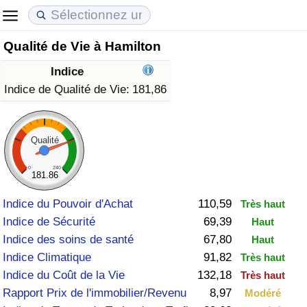
Qualité de Vie à Hamilton
Coût de la vie
Prix de l'immobilier
Qualité de Vie
Indice
Indice du Coût de la Vie (Actuel)
Indice des Prix de l'immobilier (Actuel)
Indice de Qualité de Vie
Indice de Qualité de Vie:
181,86
Indice du Coût de la Vie
Indice des Prix de l'immobilier
Indice de Qualité de Vie (Actuel)
Qualité
Indice du coût de la vie par pays
Indice des Prix de l'immobilier par Pays
Indice de qualité de vie par pays
0
240
181.86
à Akaba
Criminalité
Indice du Pouvoir d'Achat
110,59
Très haut
Indice de Sécurité
69,39
Haut
Indice de Criminalité (Actuel)
Indice des soins de santé
67,80
Haut
Indice Climatique
91,82
Très haut
Indice de Criminalité
Indice du Coût de la Vie
132,18
Très haut
Rapport Prix de l'immobilier/Revenu
8,97
Modéré
Indice de criminalité par pays