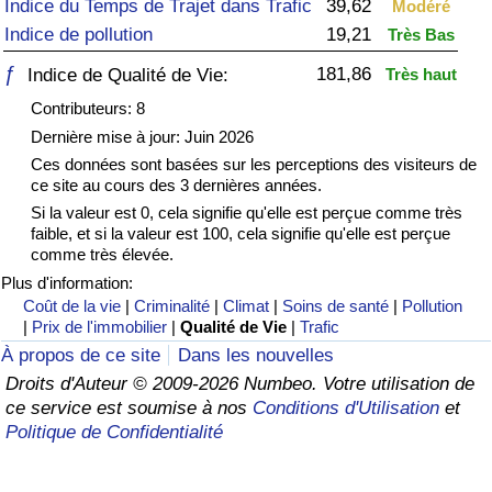
Indice du Temps de Trajet dans Trafic
39,62
Modéré
Indice de pollution
19,21
Très Bas
Soins de santé
ƒ
181,86
Indice de Qualité de Vie:
Très haut
Indice des soins de santé (Actuel)
Contributeurs: 8
Dernière mise à jour: Juin 2026
Indice des soins de santé
Ces données sont basées sur les perceptions des visiteurs de
ce site au cours des 3 dernières années.
Indice des soins de santé par Pays
Si la valeur est 0, cela signifie qu'elle est perçue comme très
faible, et si la valeur est 100, cela signifie qu'elle est perçue
comme très élevée.
Pollution
Plus d'information:
Coût de la vie
|
Criminalité
|
Climat
|
Soins de santé
|
Pollution
Indice de Pollution (Actuel)
|
Prix de l'immobilier
|
Qualité de Vie
|
Trafic
À propos de ce site
Dans les nouvelles
Indice de pollution
Droits d'Auteur © 2009-2026 Numbeo. Votre utilisation de
ce service est soumise à nos
Conditions d'Utilisation
et
Indice de Pollution par Pays
Politique de Confidentialité
Trafic