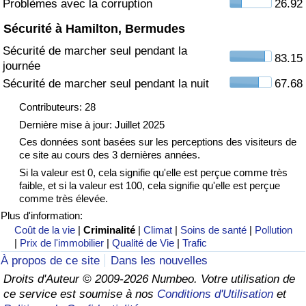
Problèmes avec la corruption
26.92
Sécurité à Hamilton, Bermudes
Indice de Trafic
Sécurité de marcher seul pendant la
83.15
journée
Indice de Trafic (Actuel)
Sécurité de marcher seul pendant la nuit
67.68
Indice de Trafic par Pays
Contributeurs: 28
Dernière mise à jour: Juillet 2025
Ces données sont basées sur les perceptions des visiteurs de
ce site au cours des 3 dernières années.
Si la valeur est 0, cela signifie qu'elle est perçue comme très
faible, et si la valeur est 100, cela signifie qu'elle est perçue
comme très élevée.
Plus d'information:
Coût de la vie
|
Criminalité
|
Climat
|
Soins de santé
|
Pollution
|
Prix de l'immobilier
|
Qualité de Vie
|
Trafic
À propos de ce site
Dans les nouvelles
Droits d'Auteur © 2009-2026 Numbeo. Votre utilisation de
ce service est soumise à nos
Conditions d'Utilisation
et