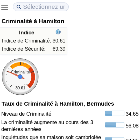
Criminalité à Hamilton
Coût de la vie
Prix de l'immobilier
Qualité de Vie
Indice
Indice du Coût de la Vie (Actuel)
Indice des Prix de l'immobilier (Actuel)
Indice de Qualité de Vie
Indice de Criminalité:
30,61
Indice de Sécurité:
69,39
Indice du Coût de la Vie
Indice des Prix de l'immobilier
Indice de Qualité de Vie (Actuel)
Indice du coût de la vie par pays
Indice des Prix de l'immobilier par Pays
Indice de qualité de vie par pays
Criminalité
0
120
à Akaba
Criminalité
30.61
Taux de Criminalité à Hamilton, Bermudes
Indice de Criminalité (Actuel)
Niveau de Criminalité
34.65
Indice de Criminalité
La criminalité augmente au cours des 3
56.08
dernières années
Indice de criminalité par pays
Inquiétudes que sa maison soit cambriolée