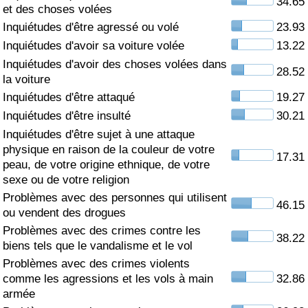
34.65
et des choses volées
Soins de santé
Inquiétudes d'être agressé ou volé
23.93
Inquiétudes d'avoir sa voiture volée
13.22
Indice des soins de santé (Actuel)
Inquiétudes d'avoir des choses volées dans
28.52
la voiture
Indice des soins de santé
Inquiétudes d'être attaqué
19.27
Inquiétudes d'être insulté
30.21
Indice des soins de santé par Pays
Inquiétudes d'être sujet à une attaque
physique en raison de la couleur de votre
17.31
peau, de votre origine ethnique, de votre
Pollution
sexe ou de votre religion
Problèmes avec des personnes qui utilisent
Indice de Pollution (Actuel)
46.15
ou vendent des drogues
Problèmes avec des crimes contre les
Indice de pollution
38.22
biens tels que le vandalisme et le vol
Problèmes avec des crimes violents
Indice de Pollution par Pays
comme les agressions et les vols à main
32.86
armée
Trafic