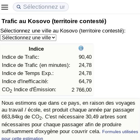
Trafic au Kosovo (territoire contesté)
Coût de la vie
Prix de l'immobilier
Qualité de Vie
Sélectionnez une ville au Kosovo (territoire contesté):
Indice du Coût de la Vie (Actuel)
Indice des Prix de l'immobilier (Actuel)
Indice de Qualité de Vie
Indice
Indice du Coût de la Vie
Indice des Prix de l'immobilier
Indice de Qualité de Vie (Actuel)
Indice de Trafic:
90,40
Indice de Trafic (en minutes):
24,78
Indice du coût de la vie par pays
Indice des Prix de l'immobilier par Pays
Indice de qualité de vie par pays
Indice de Temps Exp.:
24,78
Indice d'Inefficacité:
64,79
à Akaba
Criminalité
CO
Indice d'Émission:
2 766,00
2
Nous estimons que dans ce pays, en raison des voyages
Indice de Criminalité (Actuel)
au travail / école, est produit chaque année par passager
663,84kg de CO
. C'est nécessaire 30,49 arbres sont
2
Indice de Criminalité
nécessaires pour chaque passager afin de produire
suffisamment d'oxygène pour couvrir cela.
Formules utilisées
Indice de criminalité par pays
pour cette estimation