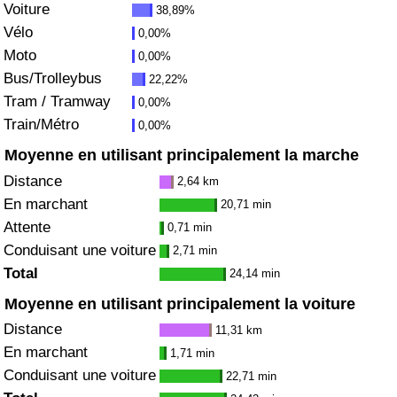
Voiture
38,89%
Vélo
0,00%
Indice de Trafic
Moto
0,00%
Bus/Trolleybus
22,22%
Indice de Trafic (Actuel)
Tram / Tramway
0,00%
Train/Métro
0,00%
Indice de Trafic par Pays
Moyenne en utilisant principalement la marche
Distance
2,64 km
En marchant
20,71 min
Attente
0,71 min
Conduisant une voiture
2,71 min
Total
24,14 min
Moyenne en utilisant principalement la voiture
Distance
11,31 km
En marchant
1,71 min
Conduisant une voiture
22,71 min