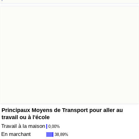
Soins de santé
Indice des soins de santé (Actuel)
Indice des soins de santé
Indice des soins de santé par Pays
Pollution
Indice de Pollution (Actuel)
Indice de pollution
Principaux Moyens de Transport pour aller au
travail ou à l'école
Indice de Pollution par Pays
Travail à la maison
0,00%
En marchant
38,89%
Trafic