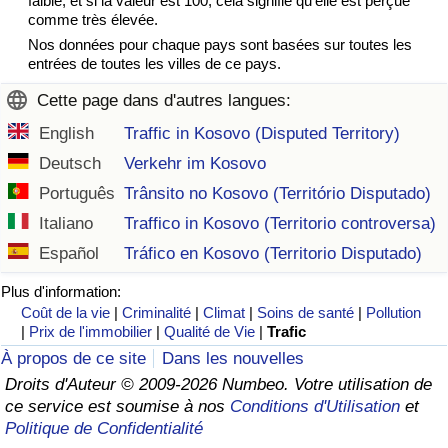
faible, et si la valeur est 100, cela signifie qu'elle est perçue
comme très élevée.
Nos données pour chaque pays sont basées sur toutes les
entrées de toutes les villes de ce pays.
Cette page dans d'autres langues:
English
Traffic in Kosovo (Disputed Territory)
Deutsch
Verkehr im Kosovo
Português
Trânsito no Kosovo (Território Disputado)
Italiano
Traffico in Kosovo (Territorio controversa)
Español
Tráfico en Kosovo (Territorio Disputado)
Plus d'information:
Coût de la vie
|
Criminalité
|
Climat
|
Soins de santé
|
Pollution
|
Prix de l'immobilier
|
Qualité de Vie
|
Trafic
À propos de ce site
Dans les nouvelles
Droits d'Auteur © 2009-2026 Numbeo. Votre utilisation de
ce service est soumise à nos
Conditions d'Utilisation
et
Politique de Confidentialité