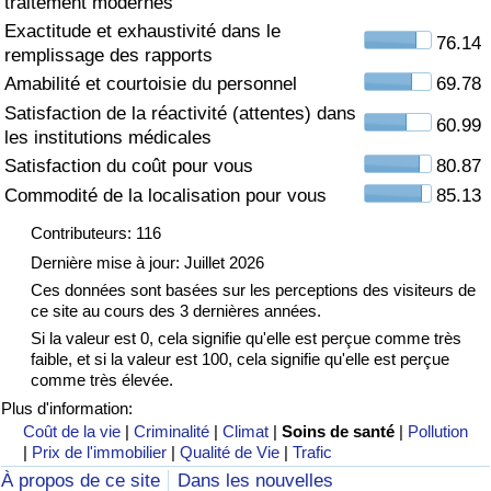
traitement modernes
Exactitude et exhaustivité dans le
Soins de santé
76.14
remplissage des rapports
Amabilité et courtoisie du personnel
69.78
Indice des soins de santé (Actuel)
Satisfaction de la réactivité (attentes) dans
60.99
les institutions médicales
Indice des soins de santé
Satisfaction du coût pour vous
80.87
Commodité de la localisation pour vous
85.13
Indice des soins de santé par Pays
Contributeurs: 116
Pollution
Dernière mise à jour: Juillet 2026
Ces données sont basées sur les perceptions des visiteurs de
ce site au cours des 3 dernières années.
Indice de Pollution (Actuel)
Si la valeur est 0, cela signifie qu'elle est perçue comme très
faible, et si la valeur est 100, cela signifie qu'elle est perçue
Indice de pollution
comme très élevée.
Plus d'information:
Indice de Pollution par Pays
Coût de la vie
|
Criminalité
|
Climat
|
Soins de santé
|
Pollution
|
Prix de l'immobilier
|
Qualité de Vie
|
Trafic
À propos de ce site
Dans les nouvelles
Trafic