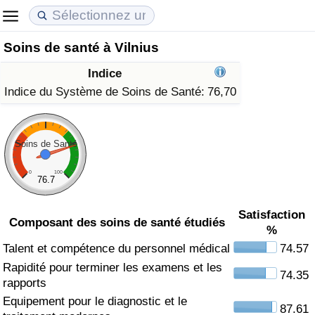
Soins de santé à Vilnius
Coût de la vie
Prix de l'immobilier
Qualité de Vie
Indice
Indice du Coût de la Vie (Actuel)
Indice des Prix de l'immobilier (Actuel)
Indice de Qualité de Vie
Indice du Système de Soins de Santé:
76,70
Indice du Coût de la Vie
Indice des Prix de l'immobilier
Indice de Qualité de Vie (Actuel)
Soins de Santé
Indice du coût de la vie par pays
Indice des Prix de l'immobilier par Pays
Indice de qualité de vie par pays
0
100
76.7
à Akaba
Criminalité
Satisfaction
Composant des soins de santé étudiés
%
Indice de Criminalité (Actuel)
Talent et compétence du personnel médical
74.57
Rapidité pour terminer les examens et les
Indice de Criminalité
74.35
rapports
Equipement pour le diagnostic et le
Indice de criminalité par pays
87.61