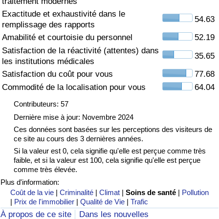
traitement modernes
Exactitude et exhaustivité dans le
Soins de santé
54.63
remplissage des rapports
Amabilité et courtoisie du personnel
52.19
Indice des soins de santé (Actuel)
Satisfaction de la réactivité (attentes) dans
35.65
les institutions médicales
Indice des soins de santé
Satisfaction du coût pour vous
77.68
Commodité de la localisation pour vous
64.04
Indice des soins de santé par Pays
Contributeurs: 57
Pollution
Dernière mise à jour: Novembre 2024
Ces données sont basées sur les perceptions des visiteurs de
ce site au cours des 3 dernières années.
Indice de Pollution (Actuel)
Si la valeur est 0, cela signifie qu'elle est perçue comme très
faible, et si la valeur est 100, cela signifie qu'elle est perçue
Indice de pollution
comme très élevée.
Plus d'information:
Indice de Pollution par Pays
Coût de la vie
|
Criminalité
|
Climat
|
Soins de santé
|
Pollution
|
Prix de l'immobilier
|
Qualité de Vie
|
Trafic
À propos de ce site
Dans les nouvelles
Trafic