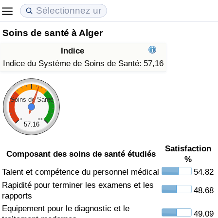
Soins de santé à Alger
Coût de la vie
Prix de l'immobilier
Qualité de Vie
Indice
Indice du Coût de la Vie (Actuel)
Indice des Prix de l'immobilier (Actuel)
Indice de Qualité de Vie
Indice du Système de Soins de Santé:
57,16
Indice du Coût de la Vie
Indice des Prix de l'immobilier
Indice de Qualité de Vie (Actuel)
Soins de Santé
Indice du coût de la vie par pays
Indice des Prix de l'immobilier par Pays
Indice de qualité de vie par pays
0
100
57.16
à Akaba
Criminalité
Satisfaction
Composant des soins de santé étudiés
%
Indice de Criminalité (Actuel)
Talent et compétence du personnel médical
54.82
Rapidité pour terminer les examens et les
Indice de Criminalité
48.68
rapports
Equipement pour le diagnostic et le
Indice de criminalité par pays
49.09