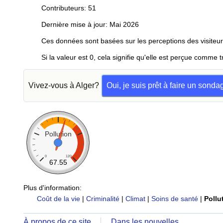
Contributeurs: 51
Dernière mise à jour: Mai 2026
Ces données sont basées sur les perceptions des visiteur
Si la valeur est 0, cela signifie qu'elle est perçue comme t
Vivez-vous à Alger?
Oui, je suis prêt à faire un sonda
Pollution
0
120
67.55
Plus d'information:
Coût de la vie
|
Criminalité
|
Climat
|
Soins de santé
|
Pollu
À propos de ce site
Dans les nouvelles