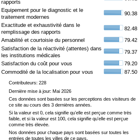
rapports
Equipement pour le diagnostic et le
Soins de santé
90.38
traitement modernes
Exactitude et exhaustivité dans le
Indice des soins de santé (Actuel)
82.48
remplissage des rapports
Amabilité et courtoisie du personnel
79.42
Indice des soins de santé
Satisfaction de la réactivité (attentes) dans
79.37
les institutions médicales
Indice des soins de santé par Pays
Satisfaction du coût pour vous
79.20
Commodité de la localisation pour vous
87.50
Pollution
Contributeurs: 228
Indice de Pollution (Actuel)
Dernière mise à jour: Mai 2026
Ces données sont basées sur les perceptions des visiteurs de
ce site au cours des 3 dernières années.
Indice de pollution
Si la valeur est 0, cela signifie qu'elle est perçue comme très
faible, et si la valeur est 100, cela signifie qu'elle est perçue
Indice de Pollution par Pays
comme très élevée.
Nos données pour chaque pays sont basées sur toutes les
Trafic
entrées de toutes les villes de ce pays.