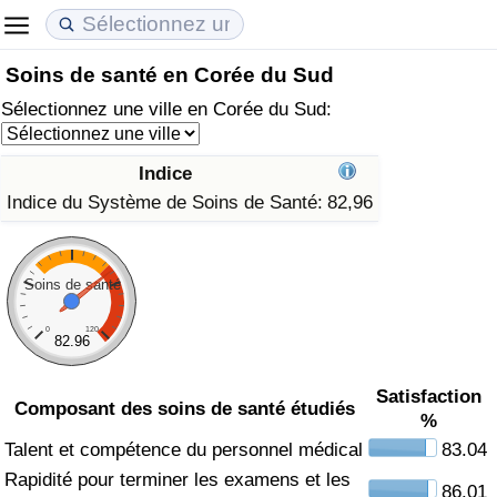
Soins de santé en Corée du Sud
Coût de la vie
Prix de l'immobilier
Qualité de Vie
Sélectionnez une ville en Corée du Sud:
Indice du Coût de la Vie (Actuel)
Indice des Prix de l'immobilier (Actuel)
Indice de Qualité de Vie
Indice
Indice du Coût de la Vie
Indice des Prix de l'immobilier
Indice de Qualité de Vie (Actuel)
Indice du Système de Soins de Santé:
82,96
Indice du coût de la vie par pays
Indice des Prix de l'immobilier par Pays
Indice de qualité de vie par pays
Soins de santé
à Akaba
Criminalité
0
120
82.96
Indice de Criminalité (Actuel)
Satisfaction
Composant des soins de santé étudiés
%
Indice de Criminalité
Talent et compétence du personnel médical
83.04
Indice de criminalité par pays
Rapidité pour terminer les examens et les
86.01