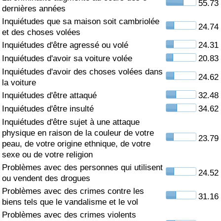
55.73
dernières années
Soins de santé
Inquiétudes que sa maison soit cambriolée
24.74
et des choses volées
Indice des soins de santé (Actuel)
Inquiétudes d'être agressé ou volé
24.31
Inquiétudes d'avoir sa voiture volée
20.83
Indice des soins de santé
Inquiétudes d'avoir des choses volées dans
24.62
la voiture
Indice des soins de santé par Pays
Inquiétudes d'être attaqué
32.48
Inquiétudes d'être insulté
34.62
Pollution
Inquiétudes d'être sujet à une attaque
physique en raison de la couleur de votre
23.79
Indice de Pollution (Actuel)
peau, de votre origine ethnique, de votre
sexe ou de votre religion
Problèmes avec des personnes qui utilisent
Indice de pollution
24.52
ou vendent des drogues
Problèmes avec des crimes contre les
Indice de Pollution par Pays
31.16
biens tels que le vandalisme et le vol
Problèmes avec des crimes violents
Trafic