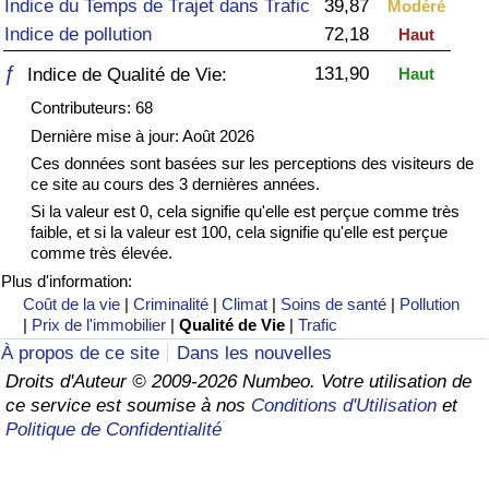
Indice du Temps de Trajet dans Trafic
39,87
Modéré
Indice de pollution
72,18
Haut
Soins de santé
ƒ
131,90
Indice de Qualité de Vie:
Haut
Indice des soins de santé (Actuel)
Contributeurs: 68
Dernière mise à jour: Août 2026
Indice des soins de santé
Ces données sont basées sur les perceptions des visiteurs de
ce site au cours des 3 dernières années.
Indice des soins de santé par Pays
Si la valeur est 0, cela signifie qu'elle est perçue comme très
faible, et si la valeur est 100, cela signifie qu'elle est perçue
comme très élevée.
Pollution
Plus d'information:
Coût de la vie
|
Criminalité
|
Climat
|
Soins de santé
|
Pollution
Indice de Pollution (Actuel)
|
Prix de l'immobilier
|
Qualité de Vie
|
Trafic
À propos de ce site
Dans les nouvelles
Indice de pollution
Droits d'Auteur © 2009-2026 Numbeo. Votre utilisation de
ce service est soumise à nos
Conditions d'Utilisation
et
Indice de Pollution par Pays
Politique de Confidentialité
Trafic