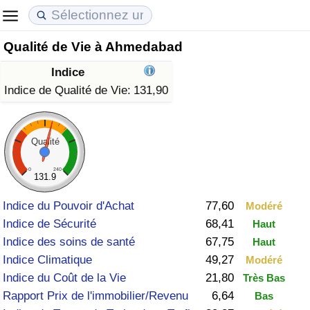
Qualité de Vie à Ahmedabad
Coût de la vie
Prix de l'immobilier
Qualité de Vie
Indice
Indice du Coût de la Vie (Actuel)
Indice des Prix de l'immobilier (Actuel)
Indice de Qualité de Vie
Indice de Qualité de Vie:
131,90
Indice du Coût de la Vie
Indice des Prix de l'immobilier
Indice de Qualité de Vie (Actuel)
Qualité
Indice du coût de la vie par pays
Indice des Prix de l'immobilier par Pays
Indice de qualité de vie par pays
0
240
131.9
à Akaba
Criminalité
Indice du Pouvoir d'Achat
77,60
Modéré
Indice de Sécurité
68,41
Haut
Indice de Criminalité (Actuel)
Indice des soins de santé
67,75
Haut
Indice Climatique
49,27
Modéré
Indice de Criminalité
Indice du Coût de la Vie
21,80
Très Bas
Rapport Prix de l'immobilier/Revenu
6,64
Bas
Indice de criminalité par pays