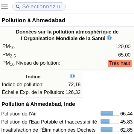
Pollution à Ahmedabad
Coût de la vie
Prix de l'immobilier
Qualité de Vie
Données sur la pollution atmosphérique de
Indice du Coût de la Vie (Actuel)
Indice des Prix de l'immobilier (Actuel)
Indice de Qualité de Vie
l'Organisation Mondiale de la Santé
PM
120,00
10
Indice du Coût de la Vie
Indice des Prix de l'immobilier
Indice de Qualité de Vie (Actuel)
PM
65,00
2.5
PM
Niveau de pollution:
Très haut
10
Indice du coût de la vie par pays
Indice des Prix de l'immobilier par Pays
Indice de qualité de vie par pays
Indice
à Akaba
Criminalité
Indice de pollution:
72,18
Échelle Exp. de la Pollution:
126,32
Indice de Criminalité (Actuel)
Pollution à Ahmedabad, Inde
Pollution de l'Air
66.44
Indice de Criminalité
Pollution de l'Eau Potable et Inaccessibilité
45.83
Indice de criminalité par pays
Insatisfaction de l'Élimination des Déchets
62.85