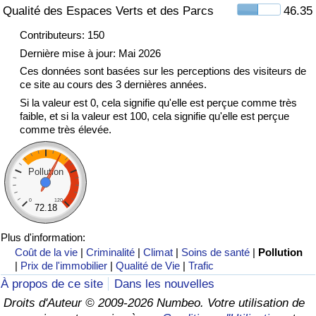
Qualité des Espaces Verts et des Parcs
46.35
Indice de Trafic
Contributeurs: 150
Dernière mise à jour: Mai 2026
Indice de Trafic (Actuel)
Ces données sont basées sur les perceptions des visiteurs de
ce site au cours des 3 dernières années.
Si la valeur est 0, cela signifie qu'elle est perçue comme très
Indice de Trafic par Pays
faible, et si la valeur est 100, cela signifie qu'elle est perçue
comme très élevée.
Pollution
0
120
72.18
Plus d'information:
Coût de la vie
|
Criminalité
|
Climat
|
Soins de santé
|
Pollution
|
Prix de l'immobilier
|
Qualité de Vie
|
Trafic
À propos de ce site
Dans les nouvelles
Droits d'Auteur © 2009-2026 Numbeo. Votre utilisation de