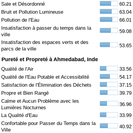
Sale et Désordonné
60.21
Soins de santé
Bruit et Pollution Lumineuse
63.04
Pollution de l'Eau
66.01
Indice des soins de santé (Actuel)
Insatisfaction à passer du temps dans la
59.08
ville
Indice des soins de santé
Insatisfaction des espaces verts et des
53.65
parcs de la ville
Indice des soins de santé par Pays
Pureté et Propreté à Ahmedabad, Inde
Qualité de l'Air
33.56
Pollution
Qualité de l'Eau Potable et Accessibilité
54.17
Satisfaction de l'Élimination des Déchets
37.15
Indice de Pollution (Actuel)
Propre et Bien Rangé
39.79
Calme et Aucun Problème avec les
Indice de pollution
36.96
Lumières Nocturnes
La Qualité d'Eau
33.99
Indice de Pollution par Pays
Confortable pour Passer du Temps dans la
40.92
Ville
Trafic