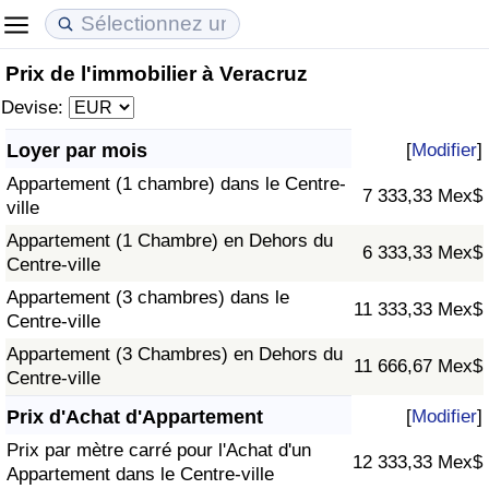
Prix de l'immobilier à Veracruz
Coût de la vie
Prix de l'immobilier
Qualité de Vie
Devise:
Indice du Coût de la Vie (Actuel)
Indice des Prix de l'immobilier (Actuel)
Indice de Qualité de Vie
Loyer par mois
[
Modifier
]
Appartement (1 chambre) dans le Centre-
Indice du Coût de la Vie
Indice des Prix de l'immobilier
Indice de Qualité de Vie (Actuel)
7 333,33 Mex$
ville
Appartement (1 Chambre) en Dehors du
Indice du coût de la vie par pays
Indice des Prix de l'immobilier par Pays
Indice de qualité de vie par pays
6 333,33 Mex$
Centre-ville
Appartement (3 chambres) dans le
à Akaba
Criminalité
11 333,33 Mex$
Centre-ville
Appartement (3 Chambres) en Dehors du
Indice de Criminalité (Actuel)
11 666,67 Mex$
Centre-ville
Indice de Criminalité
Prix d'Achat d'Appartement
[
Modifier
]
Prix par mètre carré pour l'Achat d'un
12 333,33 Mex$
Indice de criminalité par pays
Appartement dans le Centre-ville