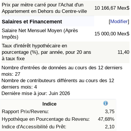
Prix par mètre carré pour l'Achat d'un
10 166,67 Mex$
Soins de santé
Appartement en Dehors du Centre-ville
Salaires et Financement
[
Modifier
]
Indice des soins de santé (Actuel)
Salaire Net Mensuel Moyen (Après
15 000,00 Mex$
Impôts)
Indice des soins de santé
Taux d'intérêt hypothécaire en
pourcentage (%), par année, pour 20 ans
11,40
Indice des soins de santé par Pays
à taux fixe
Nombre d'entrées de données au cours des 12 derniers
Pollution
mois: 27
Nombre de contributeurs différents au cours des 12
Indice de Pollution (Actuel)
derniers mois: 4
Dernière mise à jour: Juin 2026
Indice de pollution
Indice
Rapport Prix/Revenu:
3,75
Indice de Pollution par Pays
Hypothèque en Pourcentage du Revenu:
47,68%
Indice d'Accessibilité du Prêt:
2,10
Trafic