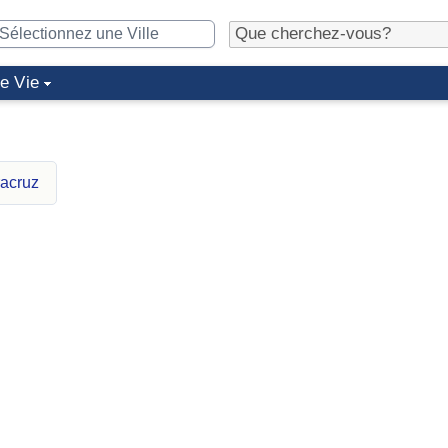
de Vie
racruz