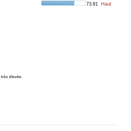
73.91
Haut
 très élevée.