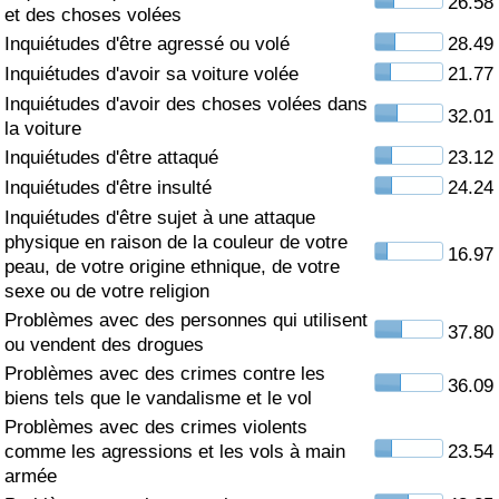
26.58
et des choses volées
Soins de santé
Inquiétudes d'être agressé ou volé
28.49
Inquiétudes d'avoir sa voiture volée
21.77
Indice des soins de santé (Actuel)
Inquiétudes d'avoir des choses volées dans
32.01
la voiture
Indice des soins de santé
Inquiétudes d'être attaqué
23.12
Inquiétudes d'être insulté
24.24
Indice des soins de santé par Pays
Inquiétudes d'être sujet à une attaque
physique en raison de la couleur de votre
16.97
peau, de votre origine ethnique, de votre
Pollution
sexe ou de votre religion
Problèmes avec des personnes qui utilisent
Indice de Pollution (Actuel)
37.80
ou vendent des drogues
Problèmes avec des crimes contre les
Indice de pollution
36.09
biens tels que le vandalisme et le vol
Problèmes avec des crimes violents
Indice de Pollution par Pays
comme les agressions et les vols à main
23.54
armée
Trafic