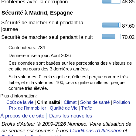
Problèmes avec la corruption
48.85
Sécurité à Madrid, Espagne
Indice de Trafic
Sécurité de marcher seul pendant la
87.60
journée
Indice de Trafic (Actuel)
Sécurité de marcher seul pendant la nuit
70.02
Indice de Trafic par Pays
Contributeurs: 784
Dernière mise à jour: Août 2026
Ces données sont basées sur les perceptions des visiteurs de
ce site au cours des 3 dernières années.
Si la valeur est 0, cela signifie qu'elle est perçue comme très
faible, et si la valeur est 100, cela signifie qu'elle est perçue
comme très élevée.
Plus d'information:
Coût de la vie
|
Criminalité
|
Climat
|
Soins de santé
|
Pollution
|
Prix de l'immobilier
|
Qualité de Vie
|
Trafic
À propos de ce site
Dans les nouvelles
Droits d'Auteur © 2009-2026 Numbeo. Votre utilisation de
ce service est soumise à nos
Conditions d'Utilisation
et