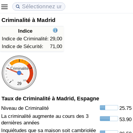
Criminalité à Madrid
Coût de la vie
Prix de l'immobilier
Qualité de Vie
Indice
Indice du Coût de la Vie (Actuel)
Indice des Prix de l'immobilier (Actuel)
Indice de Qualité de Vie
Indice de Criminalité:
29,00
Indice de Sécurité:
71,00
Indice du Coût de la Vie
Indice des Prix de l'immobilier
Indice de Qualité de Vie (Actuel)
Indice du coût de la vie par pays
Indice des Prix de l'immobilier par Pays
Indice de qualité de vie par pays
Criminalité
0
120
à Akaba
Criminalité
29
Taux de Criminalité à Madrid, Espagne
Indice de Criminalité (Actuel)
Niveau de Criminalité
25.75
Indice de Criminalité
La criminalité augmente au cours des 3
53.90
dernières années
Indice de criminalité par pays
Inquiétudes que sa maison soit cambriolée