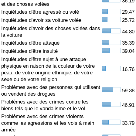
36.19
et des choses volées
Soins de santé
Inquiétudes d'être agressé ou volé
29.47
Inquiétudes d'avoir sa voiture volée
25.72
Indice des soins de santé (Actuel)
Inquiétudes d'avoir des choses volées dans
44.80
la voiture
Indice des soins de santé
Inquiétudes d'être attaqué
35.39
Inquiétudes d'être insulté
39.04
Indice des soins de santé par Pays
Inquiétudes d'être sujet à une attaque
physique en raison de la couleur de votre
16.76
peau, de votre origine ethnique, de votre
Pollution
sexe ou de votre religion
Problèmes avec des personnes qui utilisent
Indice de Pollution (Actuel)
59.38
ou vendent des drogues
Problèmes avec des crimes contre les
Indice de pollution
46.91
biens tels que le vandalisme et le vol
Problèmes avec des crimes violents
Indice de Pollution par Pays
comme les agressions et les vols à main
33.79
armée
Trafic