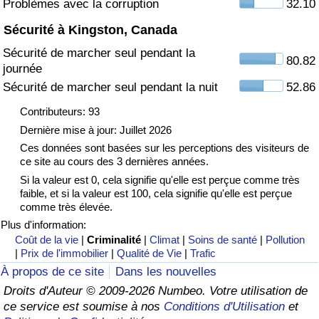
Problèmes avec la corruption
32.10
Sécurité à Kingston, Canada
Indice de Trafic
Sécurité de marcher seul pendant la
80.82
journée
Indice de Trafic (Actuel)
Sécurité de marcher seul pendant la nuit
52.86
Indice de Trafic par Pays
Contributeurs: 93
Dernière mise à jour: Juillet 2026
Ces données sont basées sur les perceptions des visiteurs de
ce site au cours des 3 dernières années.
Si la valeur est 0, cela signifie qu'elle est perçue comme très
faible, et si la valeur est 100, cela signifie qu'elle est perçue
comme très élevée.
Plus d'information:
Coût de la vie
|
Criminalité
|
Climat
|
Soins de santé
|
Pollution
|
Prix de l'immobilier
|
Qualité de Vie
|
Trafic
À propos de ce site
Dans les nouvelles
Droits d'Auteur © 2009-2026 Numbeo. Votre utilisation de
ce service est soumise à nos
Conditions d'Utilisation
et