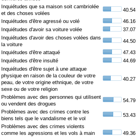
Inquiétudes que sa maison soit cambriolée
40.54
Soins de santé
et des choses volées
Inquiétudes d'être agressé ou volé
46.16
Indice des soins de santé (Actuel)
Inquiétudes d'avoir sa voiture volée
37.07
Inquiétudes d'avoir des choses volées dans
44.50
Indice des soins de santé
la voiture
Inquiétudes d'être attaqué
47.43
Indice des soins de santé par Pays
Inquiétudes d'être insulté
44.69
Inquiétudes d'être sujet à une attaque
Pollution
physique en raison de la couleur de votre
40.27
peau, de votre origine ethnique, de votre
Indice de Pollution (Actuel)
sexe ou de votre religion
Problèmes avec des personnes qui utilisent
54.79
ou vendent des drogues
Indice de pollution
Problèmes avec des crimes contre les
53.43
biens tels que le vandalisme et le vol
Indice de Pollution par Pays
Problèmes avec des crimes violents
comme les agressions et les vols à main
49.36
Trafic