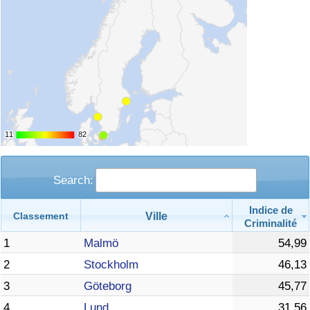
11
11
82
82
Search:
Indice de
Ville
Classement
Criminalité
1
Malmö
54,99
2
Stockholm
46,13
3
Göteborg
45,77
4
Lund
31,56