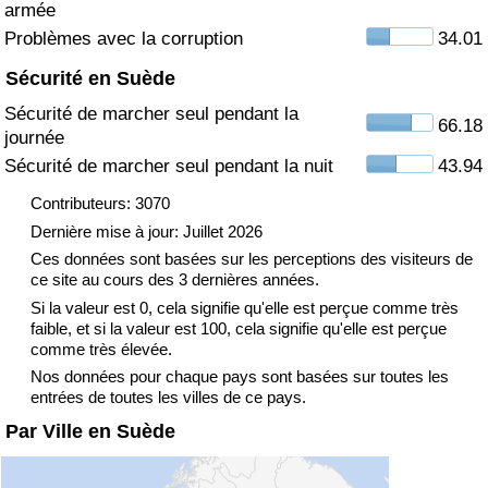
armée
Problèmes avec la corruption
34.01
Indice de Trafic
Sécurité en Suède
Indice de Trafic (Actuel)
Sécurité de marcher seul pendant la
66.18
journée
Indice de Trafic par Pays
Sécurité de marcher seul pendant la nuit
43.94
Contributeurs: 3070
Dernière mise à jour: Juillet 2026
Ces données sont basées sur les perceptions des visiteurs de
ce site au cours des 3 dernières années.
Si la valeur est 0, cela signifie qu'elle est perçue comme très
faible, et si la valeur est 100, cela signifie qu'elle est perçue
comme très élevée.
Nos données pour chaque pays sont basées sur toutes les
entrées de toutes les villes de ce pays.
Par Ville en Suède