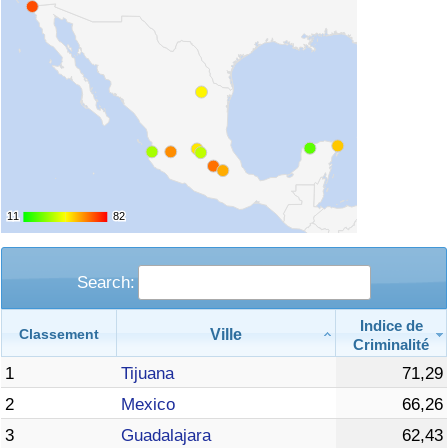
11
11
82
82
Search:
Indice de
Ville
Classement
Criminalité
1
Tijuana
71,29
2
Mexico
66,26
3
Guadalajara
62,43