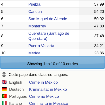
4
Puebla
57,99
5
Cancun
54,20
6
San Miguel de Allende
50,02
7
Monterrey
47,80
Querétaro (Santiago de
8
37,48
Querétaro)
9
Puerto Vallarta
34,21
10
Merida
23,86
Showing 1 to 10 of 10 entries
Cette page dans d'autres langues:
English
Crime in Mexico
Deutsch
Kriminalität in Mexiko
Português
Crime no México
Italiano
Criminalità in Messico