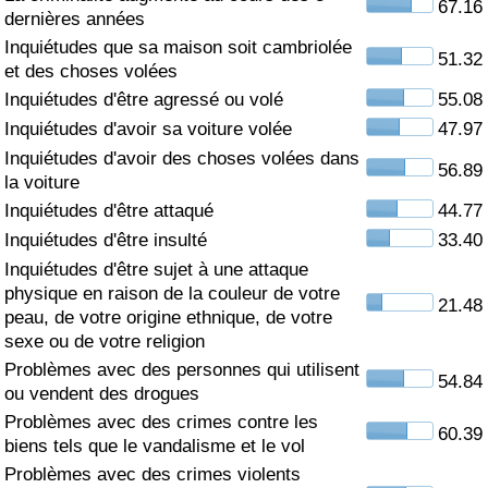
67.16
dernières années
Soins de santé
Inquiétudes que sa maison soit cambriolée
51.32
et des choses volées
Indice des soins de santé (Actuel)
Inquiétudes d'être agressé ou volé
55.08
Inquiétudes d'avoir sa voiture volée
47.97
Indice des soins de santé
Inquiétudes d'avoir des choses volées dans
56.89
la voiture
Indice des soins de santé par Pays
Inquiétudes d'être attaqué
44.77
Inquiétudes d'être insulté
33.40
Pollution
Inquiétudes d'être sujet à une attaque
physique en raison de la couleur de votre
21.48
Indice de Pollution (Actuel)
peau, de votre origine ethnique, de votre
sexe ou de votre religion
Problèmes avec des personnes qui utilisent
Indice de pollution
54.84
ou vendent des drogues
Problèmes avec des crimes contre les
Indice de Pollution par Pays
60.39
biens tels que le vandalisme et le vol
Problèmes avec des crimes violents
Trafic