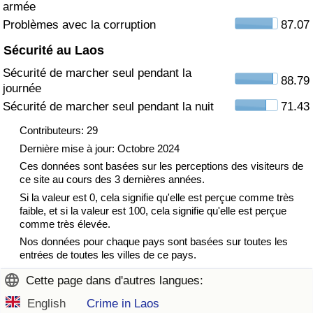
armée
Problèmes avec la corruption
87.07
Indice de Trafic
Sécurité au Laos
Indice de Trafic (Actuel)
Sécurité de marcher seul pendant la
88.79
journée
Indice de Trafic par Pays
Sécurité de marcher seul pendant la nuit
71.43
Contributeurs: 29
Dernière mise à jour: Octobre 2024
Ces données sont basées sur les perceptions des visiteurs de
ce site au cours des 3 dernières années.
Si la valeur est 0, cela signifie qu'elle est perçue comme très
faible, et si la valeur est 100, cela signifie qu'elle est perçue
comme très élevée.
Nos données pour chaque pays sont basées sur toutes les
entrées de toutes les villes de ce pays.
Cette page dans d'autres langues:
English
Crime in Laos