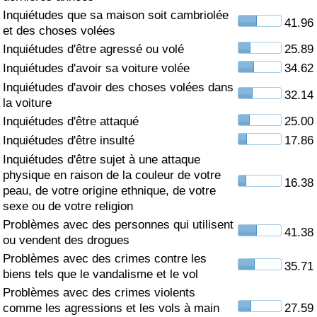
Inquiétudes que sa maison soit cambriolée
41.96
Soins de santé
et des choses volées
Inquiétudes d'être agressé ou volé
25.89
Indice des soins de santé (Actuel)
Inquiétudes d'avoir sa voiture volée
34.62
Inquiétudes d'avoir des choses volées dans
32.14
Indice des soins de santé
la voiture
Inquiétudes d'être attaqué
25.00
Indice des soins de santé par Pays
Inquiétudes d'être insulté
17.86
Inquiétudes d'être sujet à une attaque
Pollution
physique en raison de la couleur de votre
16.38
peau, de votre origine ethnique, de votre
Indice de Pollution (Actuel)
sexe ou de votre religion
Problèmes avec des personnes qui utilisent
41.38
ou vendent des drogues
Indice de pollution
Problèmes avec des crimes contre les
35.71
biens tels que le vandalisme et le vol
Indice de Pollution par Pays
Problèmes avec des crimes violents
comme les agressions et les vols à main
27.59
Trafic