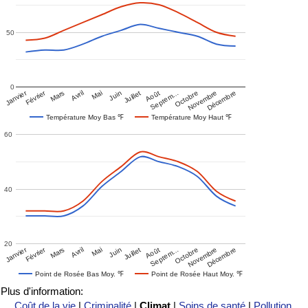
50
0
Janvier
Février
Mars
Avril
Mai
Juin
Juillet
Août
Septem…
Octobre
Novembre
Décembre
Température Moy Bas ℉
Température Moy Haut ℉
60
40
20
Janvier
Février
Mars
Avril
Mai
Juin
Juillet
Août
Septem…
Octobre
Novembre
Décembre
Point de Rosée Bas Moy. ℉
Point de Rosée Haut Moy. ℉
Plus d'information:
Coût de la vie
|
Criminalité
|
Climat
|
Soins de santé
|
Pollution