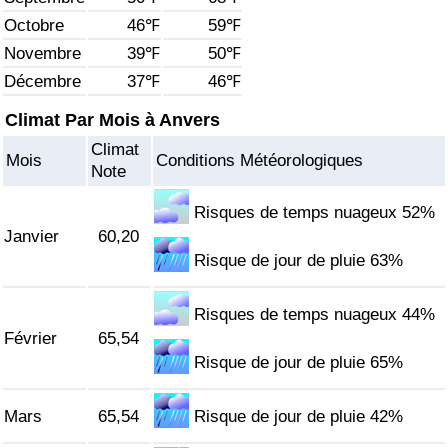
Octobre
46℉
59℉
Soins de santé
Novembre
39℉
50℉
Décembre
37℉
46℉
Indice des soins de santé (Actuel)
Climat Par Mois à Anvers
Indice des soins de santé
Climat
Mois
Conditions Météorologiques
Note
Indice des soins de santé par Pays
Risques de temps nuageux 52%
Janvier
60,20
Pollution
Risque de jour de pluie 63%
Indice de Pollution (Actuel)
Risques de temps nuageux 44%
Février
65,54
Indice de pollution
Risque de jour de pluie 65%
Indice de Pollution par Pays
Mars
65,54
Risque de jour de pluie 42%
Trafic