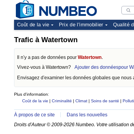
Coût de la vie
Prix de l'immobilier
Qualité 
Trafic à Watertown
Il n'y a pas de données pour
Watertown
.
Vivez-vous à
Watertown
?
Ajouter des donnéespour W
Envisagez d'examiner les données globales que nous
Plus d'information:
Coût de la vie
|
Criminalité
|
Climat
|
Soins de santé
|
Pollut
À propos de ce site
Dans les nouvelles
Droits d'Auteur © 2009-2026 Numbeo. Votre utilisation d