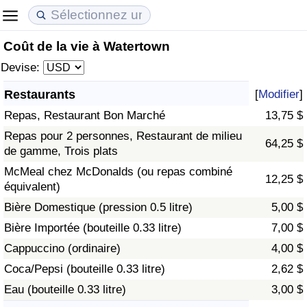
Coût de la vie à Watertown
Coût de la vie
Prix de l'immobilier
Qualité de Vie
Devise:
Indice du Coût de la Vie (Actuel)
Indice des Prix de l'immobilier (Actuel)
Indice de Qualité de Vie
Restaurants
[
Modifier
]
Repas, Restaurant Bon Marché
13,75 $
Indice du Coût de la Vie
Indice des Prix de l'immobilier
Indice de Qualité de Vie (Actuel)
Repas pour 2 personnes, Restaurant de milieu
64,25 $
de gamme, Trois plats
Indice du coût de la vie par pays
Indice des Prix de l'immobilier par Pays
Indice de qualité de vie par pays
McMeal chez McDonalds (ou repas combiné
12,25 $
équivalent)
à Akaba
Criminalité
Bière Domestique (pression 0.5 litre)
5,00 $
Indice de Criminalité (Actuel)
Bière Importée (bouteille 0.33 litre)
7,00 $
Cappuccino (ordinaire)
4,00 $
Indice de Criminalité
Coca/Pepsi (bouteille 0.33 litre)
2,62 $
Eau (bouteille 0.33 litre)
3,00 $
Indice de criminalité par pays