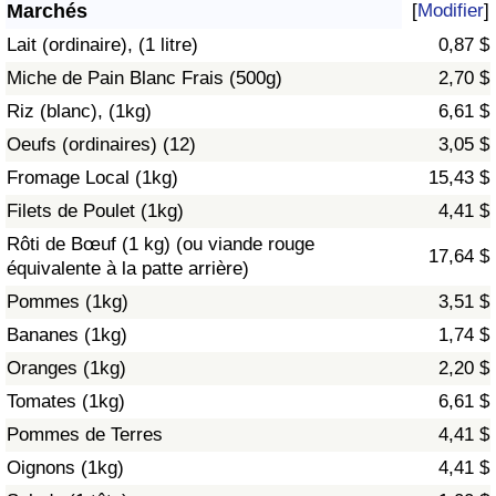
Marchés
[
Modifier
]
Soins de santé
Lait (ordinaire), (1 litre)
0,87 $
Miche de Pain Blanc Frais (500g)
2,70 $
Indice des soins de santé (Actuel)
Riz (blanc), (1kg)
6,61 $
Oeufs (ordinaires) (12)
3,05 $
Indice des soins de santé
Fromage Local (1kg)
15,43 $
Indice des soins de santé par Pays
Filets de Poulet (1kg)
4,41 $
Rôti de Bœuf (1 kg) (ou viande rouge
17,64 $
Pollution
équivalente à la patte arrière)
Pommes (1kg)
3,51 $
Indice de Pollution (Actuel)
Bananes (1kg)
1,74 $
Oranges (1kg)
2,20 $
Indice de pollution
Tomates (1kg)
6,61 $
Indice de Pollution par Pays
Pommes de Terres
4,41 $
Oignons (1kg)
4,41 $
Trafic