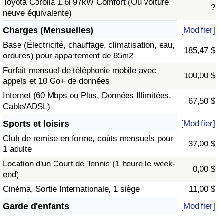
Toyota Corolla 1.6l 97kW Comfort (Ou voiture
?
neuve équivalente)
Charges (Mensuelles)
[
Modifier
]
Base (Électricité, chauffage, climatisation, eau,
185,47 $
ordures) pour appartement de 85m2
Forfait mensuel de téléphonie mobile avec
100,00 $
appels et 10 Go+ de données
Internet (60 Mbps ou Plus, Données Illimitées,
67,50 $
Cable/ADSL)
Sports et loisirs
[
Modifier
]
Club de remise en forme, coûts mensuels pour
37,00 $
1 adulte
Location d'un Court de Tennis (1 heure le week-
0,00 $
end)
Cinéma, Sortie Internationale, 1 siège
11,00 $
Garde d'enfants
[
Modifier
]