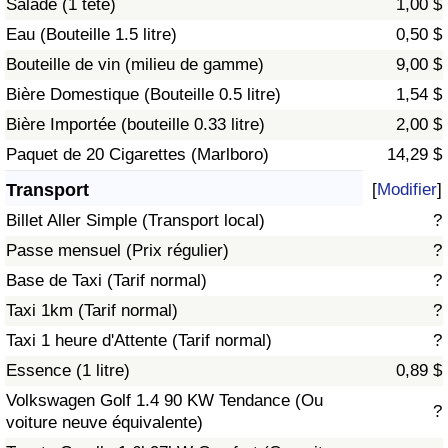
Salade (1 tête)
1,00 $
Eau (Bouteille 1.5 litre)
0,50 $
Indice de Trafic
Bouteille de vin (milieu de gamme)
9,00 $
Bière Domestique (Bouteille 0.5 litre)
1,54 $
Indice de Trafic (Actuel)
Bière Importée (bouteille 0.33 litre)
2,00 $
Indice de Trafic par Pays
Paquet de 20 Cigarettes (Marlboro)
14,29 $
Transport
[
Modifier
]
Billet Aller Simple (Transport local)
?
Passe mensuel (Prix régulier)
?
Base de Taxi (Tarif normal)
?
Taxi 1km (Tarif normal)
?
Taxi 1 heure d'Attente (Tarif normal)
?
Essence (1 litre)
0,89 $
Volkswagen Golf 1.4 90 KW Tendance (Ou
?
voiture neuve équivalente)