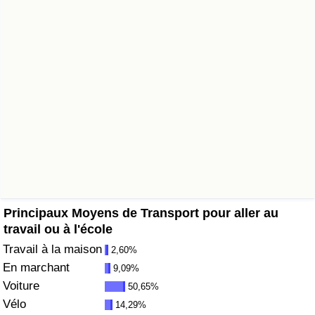
Soins de santé
Indice des soins de santé (Actuel)
Indice des soins de santé
Indice des soins de santé par Pays
Pollution
Indice de Pollution (Actuel)
Principaux Moyens de Transport pour aller au
travail ou à l'école
Indice de pollution
Travail à la maison
2,60%
En marchant
9,09%
Indice de Pollution par Pays
Voiture
50,65%
Vélo
14,29%
Trafic