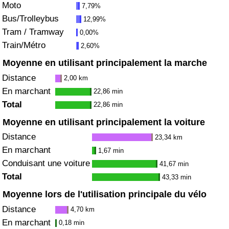
Moto
7,79%
Bus/Trolleybus
12,99%
Indice de Trafic
Tram / Tramway
0,00%
Train/Métro
2,60%
Indice de Trafic (Actuel)
Moyenne en utilisant principalement la marche
Indice de Trafic par Pays
Distance
2,00 km
En marchant
22,86 min
Total
22,86 min
Moyenne en utilisant principalement la voiture
Distance
23,34 km
En marchant
1,67 min
Conduisant une voiture
41,67 min
Total
43,33 min
Moyenne lors de l'utilisation principale du vélo
Distance
4,70 km
En marchant
0,18 min