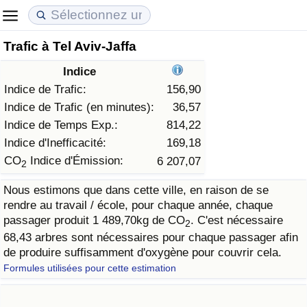
Trafic à Tel Aviv-Jaffa
Coût de la vie
Prix de l'immobilier
Qualité de Vie
Indice
Indice du Coût de la Vie (Actuel)
Indice des Prix de l'immobilier (Actuel)
Indice de Qualité de Vie
Indice de Trafic:
156,90
Indice de Trafic (en minutes):
36,57
Indice du Coût de la Vie
Indice des Prix de l'immobilier
Indice de Qualité de Vie (Actuel)
Indice de Temps Exp.:
814,22
Indice d'Inefficacité:
169,18
Indice du coût de la vie par pays
Indice des Prix de l'immobilier par Pays
Indice de qualité de vie par pays
CO
Indice d'Émission:
6 207,07
2
Nous estimons que dans cette ville, en raison de se
à Akaba
Criminalité
rendre au travail / école, pour chaque année, chaque
passager produit 1 489,70kg de CO
. C'est nécessaire
2
Indice de Criminalité (Actuel)
68,43 arbres sont nécessaires pour chaque passager afin
de produire suffisamment d'oxygène pour couvrir cela.
Indice de Criminalité
Formules utilisées pour cette estimation
Indice de criminalité par pays