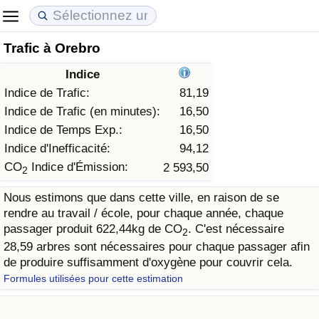
Trafic à Orebro
Coût de la vie
Prix de l'immobilier
Qualité de Vie
Indice
Indice du Coût de la Vie (Actuel)
Indice des Prix de l'immobilier (Actuel)
Indice de Qualité de Vie
Indice de Trafic:
81,19
Indice de Trafic (en minutes):
16,50
Indice du Coût de la Vie
Indice des Prix de l'immobilier
Indice de Qualité de Vie (Actuel)
Indice de Temps Exp.:
16,50
Indice d'Inefficacité:
94,12
Indice du coût de la vie par pays
Indice des Prix de l'immobilier par Pays
Indice de qualité de vie par pays
CO
Indice d'Émission:
2 593,50
2
Nous estimons que dans cette ville, en raison de se
à Akaba
Criminalité
rendre au travail / école, pour chaque année, chaque
passager produit 622,44kg de CO
. C'est nécessaire
2
Indice de Criminalité (Actuel)
28,59 arbres sont nécessaires pour chaque passager afin
de produire suffisamment d'oxygène pour couvrir cela.
Indice de Criminalité
Formules utilisées pour cette estimation
Indice de criminalité par pays