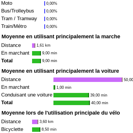
Moto
0,00%
Bus/Trolleybus
0,00%
Indice de Trafic
Tram / Tramway
0,00%
Train/Métro
0,00%
Indice de Trafic (Actuel)
Moyenne en utilisant principalement la marche
Indice de Trafic par Pays
Distance
1,61 km
En marchant
9,00 min
Total
9,00 min
Moyenne en utilisant principalement la voiture
Distance
50,0
En marchant
1,00 min
Conduisant une voiture
39,00 min
Total
40,00 min
Moyenne lors de l'utilisation principale du vélo
Distance
3,60 km
Bicyclette
8,50 min