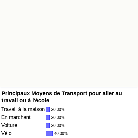
Soins de santé
Indice des soins de santé (Actuel)
Indice des soins de santé
Indice des soins de santé par Pays
Pollution
Indice de Pollution (Actuel)
Principaux Moyens de Transport pour aller au
travail ou à l'école
Indice de pollution
Travail à la maison
20,00%
En marchant
20,00%
Indice de Pollution par Pays
Voiture
20,00%
Vélo
40,00%
Trafic