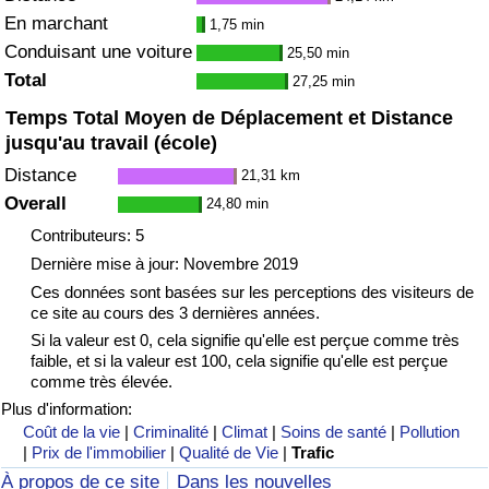
En marchant
1,75 min
Indice de Trafic
Conduisant une voiture
25,50 min
Total
27,25 min
Indice de Trafic (Actuel)
Temps Total Moyen de Déplacement et Distance
jusqu'au travail (école)
Indice de Trafic par Pays
Distance
21,31 km
Overall
24,80 min
Contributeurs: 5
Dernière mise à jour: Novembre 2019
Ces données sont basées sur les perceptions des visiteurs de
ce site au cours des 3 dernières années.
Si la valeur est 0, cela signifie qu'elle est perçue comme très
faible, et si la valeur est 100, cela signifie qu'elle est perçue
comme très élevée.
Plus d'information:
Coût de la vie
|
Criminalité
|
Climat
|
Soins de santé
|
Pollution
|
Prix de l'immobilier
|
Qualité de Vie
|
Trafic
À propos de ce site
Dans les nouvelles