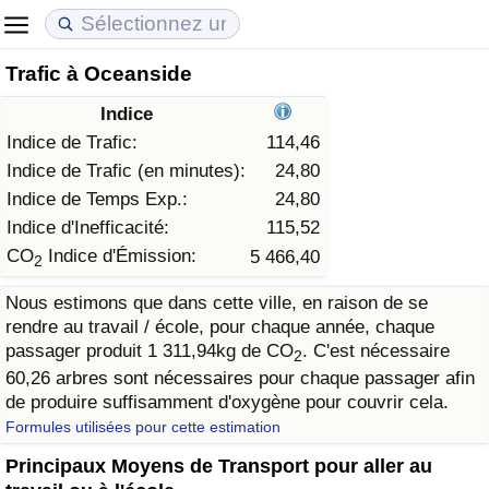
Trafic à Oceanside
Coût de la vie
Prix de l'immobilier
Qualité de Vie
Indice
Indice du Coût de la Vie (Actuel)
Indice des Prix de l'immobilier (Actuel)
Indice de Qualité de Vie
Indice de Trafic:
114,46
Indice de Trafic (en minutes):
24,80
Indice du Coût de la Vie
Indice des Prix de l'immobilier
Indice de Qualité de Vie (Actuel)
Indice de Temps Exp.:
24,80
Indice d'Inefficacité:
115,52
Indice du coût de la vie par pays
Indice des Prix de l'immobilier par Pays
Indice de qualité de vie par pays
CO
Indice d'Émission:
5 466,40
2
Nous estimons que dans cette ville, en raison de se
à Akaba
Criminalité
rendre au travail / école, pour chaque année, chaque
passager produit 1 311,94kg de CO
. C'est nécessaire
2
Indice de Criminalité (Actuel)
60,26 arbres sont nécessaires pour chaque passager afin
de produire suffisamment d'oxygène pour couvrir cela.
Indice de Criminalité
Formules utilisées pour cette estimation
Principaux Moyens de Transport pour aller au
Indice de criminalité par pays