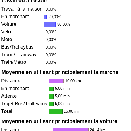
travail ou à l'école
Travail à la maison
0,00%
Soins de santé
En marchant
20,00%
Voiture
80,00%
Indice des soins de santé (Actuel)
Vélo
0,00%
Moto
0,00%
Indice des soins de santé
Bus/Trolleybus
0,00%
Tram / Tramway
Indice des soins de santé par Pays
0,00%
Train/Métro
0,00%
Pollution
Moyenne en utilisant principalement la marche
Distance
10,00 km
Indice de Pollution (Actuel)
En marchant
5,00 min
Attente
5,00 min
Indice de pollution
Trajet Bus/Trolleybus
5,00 min
Total
15,00 min
Indice de Pollution par Pays
Moyenne en utilisant principalement la voiture
Trafic
Distance
24,14 km