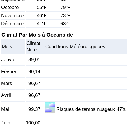
Octobre
55℉
79℉
Soins de santé
Novembre
46℉
73℉
Décembre
41℉
68℉
Indice des soins de santé (Actuel)
Climat Par Mois à Oceanside
Indice des soins de santé
Climat
Mois
Conditions Météorologiques
Note
Indice des soins de santé par Pays
Janvier
89,01
Pollution
Février
90,14
Mars
96,67
Indice de Pollution (Actuel)
Avril
96,67
Indice de pollution
Mai
99,37
Risques de temps nuageux 47%
Indice de Pollution par Pays
Juin
100,00
Trafic