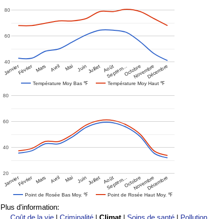
80
60
40
Janvier
Février
Mars
Avril
Mai
Juin
Juillet
Août
Septem…
Octobre
Novembre
Décembre
Température Moy Bas ℉
Température Moy Haut ℉
80
60
40
20
Janvier
Février
Mars
Avril
Mai
Juin
Juillet
Août
Septem…
Octobre
Novembre
Décembre
Point de Rosée Bas Moy. ℉
Point de Rosée Haut Moy. ℉
Plus d'information:
Coût de la vie
|
Criminalité
|
Climat
|
Soins de santé
|
Pollution