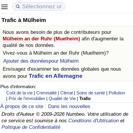
Trafic à Mülheim
Coût de la vie
Prix de l'immobilier
Qualité de Vie
Nous avons besoin de plus de contributeurs pour
Indice du Coût de la Vie (Actuel)
Indice des Prix de l'immobilier (Actuel)
Indice de Qualité de Vie
Mülheim an der Ruhr (Muelheim)
afin d'augmenter la
qualité de nos données.
Indice du Coût de la Vie
Indice des Prix de l'immobilier
Indice de Qualité de Vie (Actuel)
Vivez-vous à
Mülheim an der Ruhr (Muelheim)
?
Ajouter des donnéespour Mülheim
Indice du coût de la vie par pays
Indice des Prix de l'immobilier par Pays
Indice de qualité de vie par pays
Envisagez d'examiner les données globales que nous
Trafic en Allemagne
avons pour
à Akaba
Criminalité
Plus d'information:
Coût de la vie
|
Criminalité
|
Climat
|
Soins de santé
|
Pollution
Indice de Criminalité (Actuel)
|
Prix de l'immobilier
|
Qualité de Vie
|
Trafic
À propos de ce site
Dans les nouvelles
Indice de Criminalité
Droits d'Auteur © 2009-2026 Numbeo. Votre utilisation de
ce service est soumise à nos
Conditions d'Utilisation
et
Politique de Confidentialité
Indice de criminalité par pays