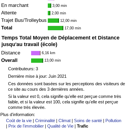
En marchant
3,00 min
Attente
Indice de Trafic
2,00 min
Trajet Bus/Trolleybus
12,00 min
Total
Indice de Trafic (Actuel)
17,00 min
Temps Total Moyen de Déplacement et Distance
Indice de Trafic par Pays
jusqu'au travail (école)
Distance
6,16 km
Overall
13,00 min
Contributeurs: 3
Dernière mise à jour: Juin 2021
Ces données sont basées sur les perceptions des visiteurs de
ce site au cours des 3 dernières années.
Si la valeur est 0, cela signifie qu'elle est perçue comme très
faible, et si la valeur est 100, cela signifie qu'elle est perçue
comme très élevée.
Plus d'information:
Coût de la vie
|
Criminalité
|
Climat
|
Soins de santé
|
Pollution
|
Prix de l'immobilier
|
Qualité de Vie
|
Trafic