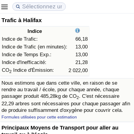
Trafic à Halifax
Coût de la vie
Prix de l'immobilier
Qualité de Vie
Indice
Indice du Coût de la Vie (Actuel)
Indice des Prix de l'immobilier (Actuel)
Indice de Qualité de Vie
Indice de Trafic:
66,18
Indice de Trafic (en minutes):
13,00
Indice du Coût de la Vie
Indice des Prix de l'immobilier
Indice de Qualité de Vie (Actuel)
Indice de Temps Exp.:
13,00
Indice d'Inefficacité:
21,28
Indice du coût de la vie par pays
Indice des Prix de l'immobilier par Pays
Indice de qualité de vie par pays
CO
Indice d'Émission:
2 022,00
2
Nous estimons que dans cette ville, en raison de se
à Akaba
Criminalité
rendre au travail / école, pour chaque année, chaque
passager produit 485,28kg de CO
. C'est nécessaire
2
Indice de Criminalité (Actuel)
22,29 arbres sont nécessaires pour chaque passager afin
de produire suffisamment d'oxygène pour couvrir cela.
Indice de Criminalité
Formules utilisées pour cette estimation
Principaux Moyens de Transport pour aller au
Indice de criminalité par pays