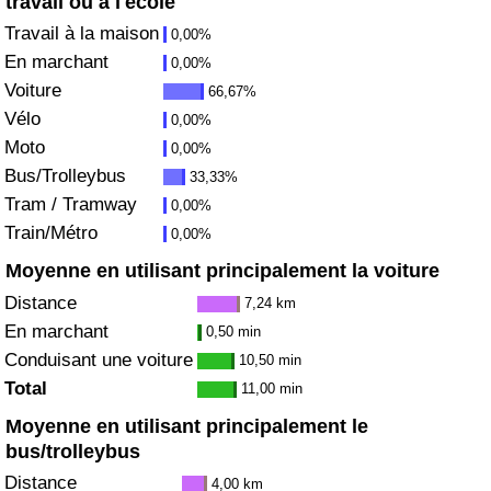
travail ou à l'école
Travail à la maison
0,00%
Soins de santé
En marchant
0,00%
Voiture
66,67%
Indice des soins de santé (Actuel)
Vélo
0,00%
Moto
0,00%
Indice des soins de santé
Bus/Trolleybus
33,33%
Tram / Tramway
Indice des soins de santé par Pays
0,00%
Train/Métro
0,00%
Pollution
Moyenne en utilisant principalement la voiture
Distance
7,24 km
Indice de Pollution (Actuel)
En marchant
0,50 min
Conduisant une voiture
10,50 min
Indice de pollution
Total
11,00 min
Moyenne en utilisant principalement le
Indice de Pollution par Pays
bus/trolleybus
Distance
4,00 km
Trafic