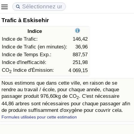
Trafic à Eskisehir
Coût de la vie
Prix de l'immobilier
Qualité de Vie
Indice
Indice du Coût de la Vie (Actuel)
Indice des Prix de l'immobilier (Actuel)
Indice de Qualité de Vie
Indice de Trafic:
146,42
Indice de Trafic (en minutes):
36,96
Indice du Coût de la Vie
Indice des Prix de l'immobilier
Indice de Qualité de Vie (Actuel)
Indice de Temps Exp.:
887,57
Indice d'Inefficacité:
251,98
Indice du coût de la vie par pays
Indice des Prix de l'immobilier par Pays
Indice de qualité de vie par pays
CO
Indice d'Émission:
4 069,15
2
Nous estimons que dans cette ville, en raison de se
à Akaba
Criminalité
rendre au travail / école, pour chaque année, chaque
passager produit 976,60kg de CO
. C'est nécessaire
2
Indice de Criminalité (Actuel)
44,86 arbres sont nécessaires pour chaque passager afin
de produire suffisamment d'oxygène pour couvrir cela.
Indice de Criminalité
Formules utilisées pour cette estimation
Indice de criminalité par pays