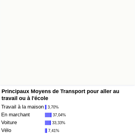
Soins de santé
Indice des soins de santé (Actuel)
Indice des soins de santé
Indice des soins de santé par Pays
Pollution
Indice de Pollution (Actuel)
Principaux Moyens de Transport pour aller au
travail ou à l'école
Indice de pollution
Travail à la maison
3,70%
En marchant
37,04%
Indice de Pollution par Pays
Voiture
33,33%
Vélo
7,41%
Trafic