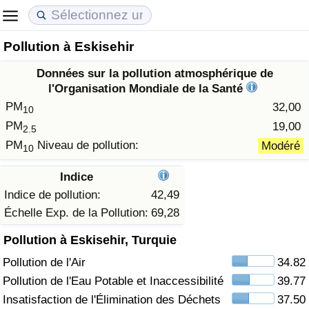
Pollution à Eskisehir
Coût de la vie
Prix de l'immobilier
Qualité de Vie
Données sur la pollution atmosphérique de
Indice du Coût de la Vie (Actuel)
Indice des Prix de l'immobilier (Actuel)
Indice de Qualité de Vie
l'Organisation Mondiale de la Santé
PM
32,00
10
Indice du Coût de la Vie
Indice des Prix de l'immobilier
Indice de Qualité de Vie (Actuel)
PM
19,00
2.5
PM
Niveau de pollution:
Modéré
10
Indice du coût de la vie par pays
Indice des Prix de l'immobilier par Pays
Indice de qualité de vie par pays
Indice
à Akaba
Criminalité
Indice de pollution:
42,49
Échelle Exp. de la Pollution:
69,28
Indice de Criminalité (Actuel)
Pollution à Eskisehir, Turquie
Pollution de l'Air
34.82
Indice de Criminalité
Pollution de l'Eau Potable et Inaccessibilité
39.77
Indice de criminalité par pays
Insatisfaction de l'Élimination des Déchets
37.50