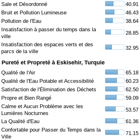
Sale et Désordonné
40.91
Soins de santé
Bruit et Pollution Lumineuse
46.43
Pollution de l'Eau
38.64
Indice des soins de santé (Actuel)
Insatisfaction à passer du temps dans la
28.85
ville
Indice des soins de santé
Insatisfaction des espaces verts et des
32.95
parcs de la ville
Indice des soins de santé par Pays
Pureté et Propreté à Eskisehir, Turquie
Qualité de l'Air
65.18
Pollution
Qualité de l'Eau Potable et Accessibilité
60.23
Satisfaction de l'Élimination des Déchets
62.50
Indice de Pollution (Actuel)
Propre et Bien Rangé
59.09
Calme et Aucun Problème avec les
Indice de pollution
53.57
Lumières Nocturnes
La Qualité d'Eau
61.36
Indice de Pollution par Pays
Confortable pour Passer du Temps dans la
71.15
Ville
Trafic