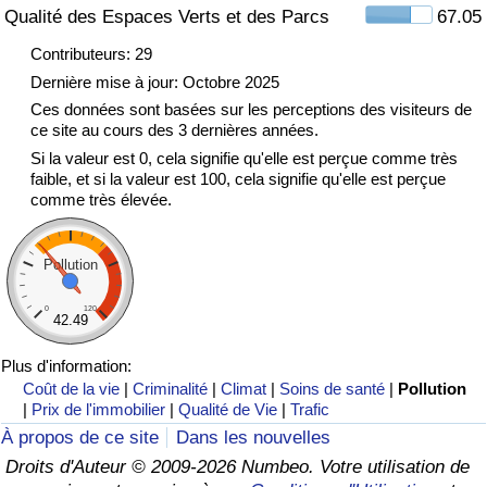
Qualité des Espaces Verts et des Parcs
67.05
Indice de Trafic
Contributeurs: 29
Dernière mise à jour: Octobre 2025
Indice de Trafic (Actuel)
Ces données sont basées sur les perceptions des visiteurs de
ce site au cours des 3 dernières années.
Si la valeur est 0, cela signifie qu'elle est perçue comme très
Indice de Trafic par Pays
faible, et si la valeur est 100, cela signifie qu'elle est perçue
comme très élevée.
Pollution
0
120
42.49
Plus d'information:
Coût de la vie
|
Criminalité
|
Climat
|
Soins de santé
|
Pollution
|
Prix de l'immobilier
|
Qualité de Vie
|
Trafic
À propos de ce site
Dans les nouvelles
Droits d'Auteur © 2009-2026 Numbeo. Votre utilisation de