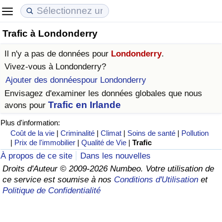
Trafic à Londonderry
Coût de la vie
Prix de l'immobilier
Qualité de Vie
Il n'y a pas de données pour
Londonderry
.
Indice du Coût de la Vie (Actuel)
Indice des Prix de l'immobilier (Actuel)
Indice de Qualité de Vie
Vivez-vous à
Londonderry
?
Ajouter des donnéespour Londonderry
Indice du Coût de la Vie
Indice des Prix de l'immobilier
Indice de Qualité de Vie (Actuel)
Envisagez d'examiner les données globales que nous
Trafic en Irlande
avons pour
Indice du coût de la vie par pays
Indice des Prix de l'immobilier par Pays
Indice de qualité de vie par pays
Plus d'information:
Coût de la vie
|
Criminalité
|
Climat
|
Soins de santé
|
Pollution
à Akaba
Criminalité
|
Prix de l'immobilier
|
Qualité de Vie
|
Trafic
À propos de ce site
Dans les nouvelles
Indice de Criminalité (Actuel)
Droits d'Auteur © 2009-2026 Numbeo. Votre utilisation de
ce service est soumise à nos
Conditions d'Utilisation
et
Indice de Criminalité
Politique de Confidentialité
Indice de criminalité par pays