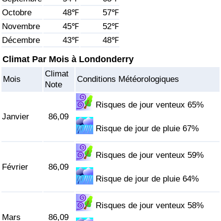
Octobre
48℉
57℉
Soins de santé
Novembre
45℉
52℉
Décembre
43℉
48℉
Indice des soins de santé (Actuel)
Climat Par Mois à Londonderry
Indice des soins de santé
Climat
Mois
Conditions Météorologiques
Note
Indice des soins de santé par Pays
Risques de jour venteux 65%
Janvier
86,09
Pollution
Risque de jour de pluie 67%
Indice de Pollution (Actuel)
Risques de jour venteux 59%
Février
86,09
Indice de pollution
Risque de jour de pluie 64%
Indice de Pollution par Pays
Risques de jour venteux 58%
Mars
86,09
Trafic