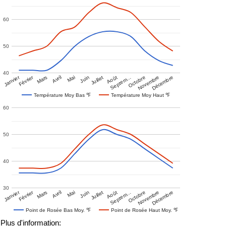
60
50
40
Janvier
Février
Mars
Avril
Mai
Juin
Juillet
Août
Septem…
Octobre
Novembre
Décembre
Température Moy Bas ℉
Température Moy Haut ℉
60
50
40
30
Janvier
Février
Mars
Avril
Mai
Juin
Juillet
Août
Septem…
Octobre
Novembre
Décembre
Point de Rosée Bas Moy. ℉
Point de Rosée Haut Moy. ℉
Plus d'information: