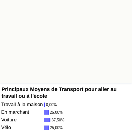
Soins de santé
Indice des soins de santé (Actuel)
Indice des soins de santé
Indice des soins de santé par Pays
Pollution
Indice de Pollution (Actuel)
Principaux Moyens de Transport pour aller au
travail ou à l'école
Indice de pollution
Travail à la maison
0,00%
En marchant
25,00%
Indice de Pollution par Pays
Voiture
37,50%
Vélo
25,00%
Trafic