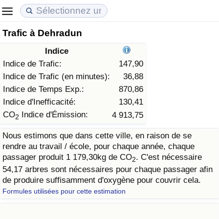
Trafic à Dehradun
Coût de la vie
Prix de l'immobilier
Qualité de Vie
Indice
Indice du Coût de la Vie (Actuel)
Indice des Prix de l'immobilier (Actuel)
Indice de Qualité de Vie
Indice de Trafic:
147,90
Indice de Trafic (en minutes):
36,88
Indice du Coût de la Vie
Indice des Prix de l'immobilier
Indice de Qualité de Vie (Actuel)
Indice de Temps Exp.:
870,86
Indice d'Inefficacité:
130,41
Indice du coût de la vie par pays
Indice des Prix de l'immobilier par Pays
Indice de qualité de vie par pays
CO
Indice d'Émission:
4 913,75
2
Nous estimons que dans cette ville, en raison de se
à Akaba
Criminalité
rendre au travail / école, pour chaque année, chaque
passager produit 1 179,30kg de CO
. C'est nécessaire
2
Indice de Criminalité (Actuel)
54,17 arbres sont nécessaires pour chaque passager afin
de produire suffisamment d'oxygène pour couvrir cela.
Indice de Criminalité
Formules utilisées pour cette estimation
Indice de criminalité par pays