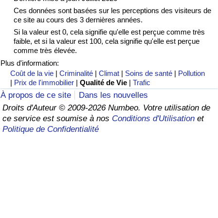
Ces données sont basées sur les perceptions des visiteurs de
Soins de santé
ce site au cours des 3 dernières années.
Si la valeur est 0, cela signifie qu'elle est perçue comme très
faible, et si la valeur est 100, cela signifie qu'elle est perçue
Indice des soins de santé (Actuel)
comme très élevée.
Plus d'information:
Indice des soins de santé
Coût de la vie
|
Criminalité
|
Climat
|
Soins de santé
|
Pollution
|
Prix de l'immobilier
|
Qualité de Vie
|
Trafic
Indice des soins de santé par Pays
À propos de ce site
Dans les nouvelles
Droits d'Auteur © 2009-2026 Numbeo. Votre utilisation de
Pollution
ce service est soumise à nos
Conditions d'Utilisation
et
Politique de Confidentialité
Indice de Pollution (Actuel)
Indice de pollution
Indice de Pollution par Pays
Trafic