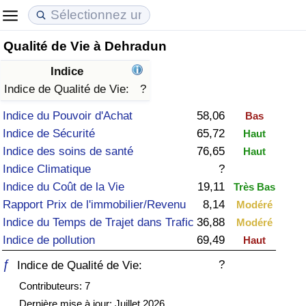
Qualité de Vie à Dehradun
Coût de la vie
Prix de l'immobilier
Qualité de Vie
Indice
Indice du Coût de la Vie (Actuel)
Indice des Prix de l'immobilier (Actuel)
Indice de Qualité de Vie
Indice de Qualité de Vie:
?
Indice du Pouvoir d'Achat
58,06
Bas
Indice du Coût de la Vie
Indice des Prix de l'immobilier
Indice de Qualité de Vie (Actuel)
Indice de Sécurité
65,72
Haut
Indice des soins de santé
76,65
Haut
Indice du coût de la vie par pays
Indice des Prix de l'immobilier par Pays
Indice de qualité de vie par pays
Indice Climatique
?
Indice du Coût de la Vie
19,11
Très Bas
à Akaba
Criminalité
Rapport Prix de l'immobilier/Revenu
8,14
Modéré
Indice du Temps de Trajet dans Trafic
36,88
Modéré
Indice de Criminalité (Actuel)
Indice de pollution
69,49
Haut
Indice de Criminalité
ƒ
?
Indice de Qualité de Vie:
Contributeurs: 7
Indice de criminalité par pays
Dernière mise à jour: Juillet 2026