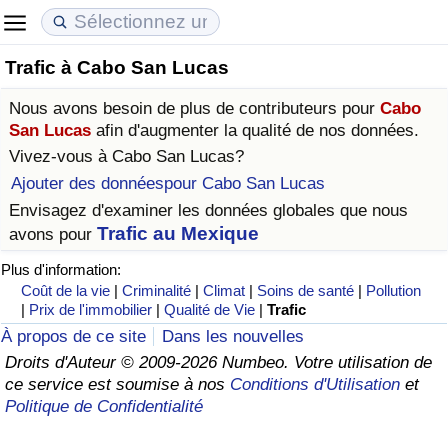
Trafic à Cabo San Lucas
Coût de la vie
Prix de l'immobilier
Qualité de Vie
Nous avons besoin de plus de contributeurs pour
Cabo
Indice du Coût de la Vie (Actuel)
Indice des Prix de l'immobilier (Actuel)
Indice de Qualité de Vie
San Lucas
afin d'augmenter la qualité de nos données.
Vivez-vous à
Cabo San Lucas
?
Indice du Coût de la Vie
Indice des Prix de l'immobilier
Indice de Qualité de Vie (Actuel)
Ajouter des donnéespour Cabo San Lucas
Envisagez d'examiner les données globales que nous
Indice du coût de la vie par pays
Indice des Prix de l'immobilier par Pays
Indice de qualité de vie par pays
Trafic au Mexique
avons pour
Plus d'information:
à Akaba
Criminalité
Coût de la vie
|
Criminalité
|
Climat
|
Soins de santé
|
Pollution
|
Prix de l'immobilier
|
Qualité de Vie
|
Trafic
Indice de Criminalité (Actuel)
À propos de ce site
Dans les nouvelles
Droits d'Auteur © 2009-2026 Numbeo. Votre utilisation de
Indice de Criminalité
ce service est soumise à nos
Conditions d'Utilisation
et
Politique de Confidentialité
Indice de criminalité par pays