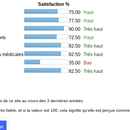
Satisfaction %
75.00
Haut
77.50
Haut
90.00
Très haut
rts
72.50
Haut
82.50
Très haut
ons médicales
82.50
Très haut
35.00
Bas
82.50
Très haut
s de ce site au cours des 3 dernières années.
rès faible, et si la valeur est 100, cela signifie qu'elle est perçue comme
ge